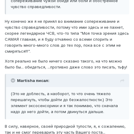
сопереживание чужой обиде или боли и обостренное
чувство справедливости.
Ну конечно же я не принял во внимание сопереживание и
чувство справедливости, потому что ими здесь и не пахнет,
скорее легендарное ЧСВ, что-то типа "Моя точка зрения здесь
САМАЯ главная, и я буду отчаянно со всеми спорить и
говорить много-много слов до тех пор, пока все с этим не
смиряться!!!".
Хотя реально не было ничего сказано такого, на что можно
было бы... обидеться, ...противно даже слово это писать, тьфу!
Martisha писал:
{Это не доблесть, а наоборот, то что очень тяжело
перешагнуть, чтобы дойти до безжалостности.} Это
элемент эксосенсорики и я так понимаю, что сначала
надо до него дойти, а потом двинуться дальше.
В силу, наверное, своей природной тупости, я, к сожалению,
так и не смог переварить эту часть Вашего поста...