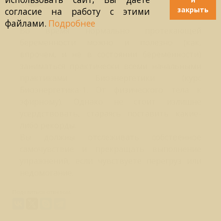
закрыть
согласие на работу с этими
файлами.
Подробнее
Во время нормально протекающей
беременности можно и полезно (как,
впрочем, и не в состоянии беременности)
заниматься практически всеми начальными
практиками Биоэнергетики (курс
Биоэнергетика-1. От физического тела к
эфирному). Однако не стоит излишне
усердствовать, стараясь поставить какие-
либо рекорды.
Вы должны отслеживать собственное
самочувствие и прекращать выполнение
упражнений, если чувствуете перегруз или
недомогание.
Поделиться ответом: