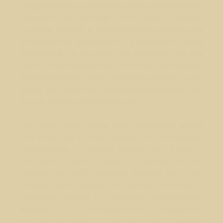
поддерживается многими околоэзотериками.
Почему? Да потому что люди гораздо
охотнее пойдут к обещающему открыть им
их сокрытые способности, а заодно и тайны
Вселенной, за три дня, чем поверят, что для
того, чтобы наработать хотя бы тактильную
экстрасенсорику (чувствование руками), у них
уйдет не один год ежедневной работы (это
же так скучно и неинтересно).
Да, некоторые люди действительно могут
эти качества в себе наработать. Упорными
практиками в течение многих лет. Кому-то
это дается легче, кому-то тяжелее, и это
зависит от того, сколько жизней до этого
человек уже прожил, т.е. какой он касты, и
занимался ли чем-то похожим в предыдущих
жизнях. О возможности наработки
экстрасенсорных способностей можно