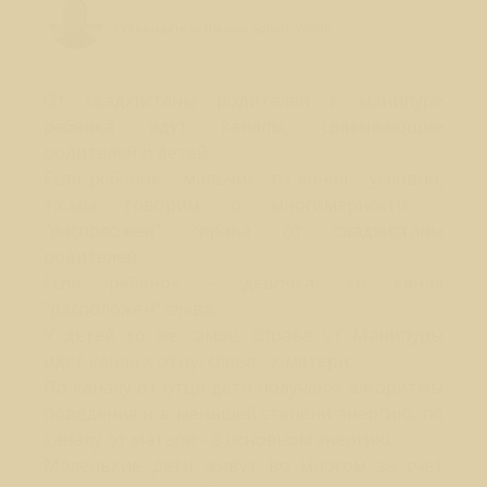
Лео Свердловски (Leo Sverdlovsky)
Руководитель Школы Sphinx Vision
От свадхистаны родителей к манипуре
ребенка идут каналы, связывающие
родителей и детей.
Если ребенок - мальчик, то канал - условно,
т.к.мы говорим о многомерности -
"расположен" справа от свадхистаны
родителей
Если ребенок - девочка, то канал
"расположен" слева.
У детей то же самое, справа от Манипуры
идет канал к отцу, слева - к матери.
По каналу от отца дети получают алгоритмы
поведения и в меньшей степени энергию, по
каналу от матери - в основном энергию.
Маленькие дети живут во многом за счет