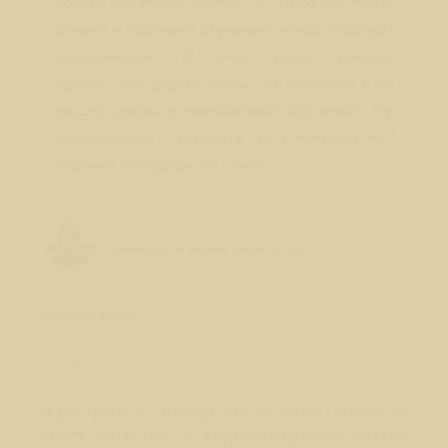
только об очном обучении? Либо же курсы
очного и заочного обучения всегда стартуют
параллельно. И еще один вопрос:
просмотрев форму заявки на обучение я не
нашла графы очное/заочное обучение. Эту
информацию указывать в комментариях?
Заранее благодарю за ответ.
Лео Свердловски (Leo Sverdlovsky)
Руководитель Школы Sphinx Vision
Объявление
http://sphinx.vision/forum/index.php?
showtopic=8915&view=findpost&p=129351
Идет речь о наборе на заочное обучение
через интернет, в видеопрограмме. Заявки