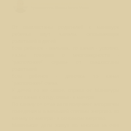
Лео Свердловски (Leo Sverdlovsky)
Руководитель Школы Sphinx Vision
От свадхистаны родителей к манипуре
ребенка идут каналы, связывающие
родителей и детей.
Если ребенок - мальчик, то канал - условно,
т.к.мы говорим о многомерности -
"расположен" справа от свадхистаны
родителей
Если ребенок - девочка, то канал
"расположен" слева.
У детей то же самое, справа от Манипуры
идет канал к отцу, слева - к матери.
По каналу от отца дети получают алгоритмы
поведения и в меньшей степени энергию, по
каналу от матери - в основном энергию.
Маленькие дети живут во многом за счет