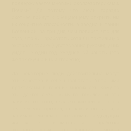
поддерживается многими околоэзотериками.
Почему? Да потому что люди гораздо
охотнее пойдут к обещающему открыть им
их сокрытые способности, а заодно и тайны
Вселенной, за три дня, чем поверят, что для
того, чтобы наработать хотя бы тактильную
экстрасенсорику (чувствование руками), у них
уйдет не один год ежедневной работы (это
же так скучно и неинтересно).
Да, некоторые люди действительно могут
эти качества в себе наработать. Упорными
практиками в течение многих лет. Кому-то
это дается легче, кому-то тяжелее, и это
зависит от того, сколько жизней до этого
человек уже прожил, т.е. какой он касты, и
занимался ли чем-то похожим в предыдущих
жизнях. О возможности наработки
экстрасенсорных способностей можно