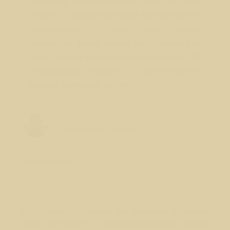
только об очном обучении? Либо же курсы
очного и заочного обучения всегда стартуют
параллельно. И еще один вопрос:
просмотрев форму заявки на обучение я не
нашла графы очное/заочное обучение. Эту
информацию указывать в комментариях?
Заранее благодарю за ответ.
Лео Свердловски (Leo Sverdlovsky)
Руководитель Школы Sphinx Vision
Объявление
http://sphinx.vision/forum/index.php?
showtopic=8915&view=findpost&p=129351
Идет речь о наборе на заочное обучение
через интернет, в видеопрограмме. Заявки