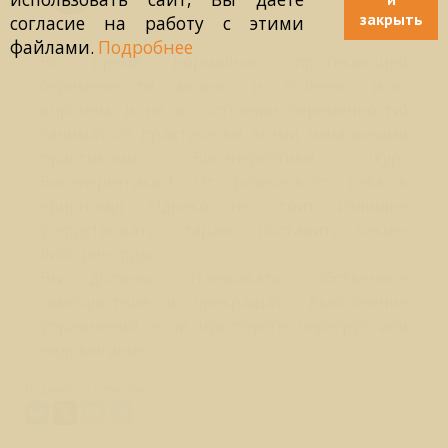
закрыть
согласие на работу с этими
файлами.
Подробнее
Во время нормально протекающей
беременности можно и полезно (как,
впрочем, и не в состоянии беременности)
заниматься практически всеми начальными
практиками Биоэнергетики (курс
Биоэнергетика-1. От физического тела к
эфирному). Однако не стоит излишне
усердствовать, стараясь поставить какие-
либо рекорды.
Вы должны отслеживать собственное
самочувствие и прекращать выполнение
упражнений, если чувствуете перегруз или
недомогание.
Поделиться ответом: