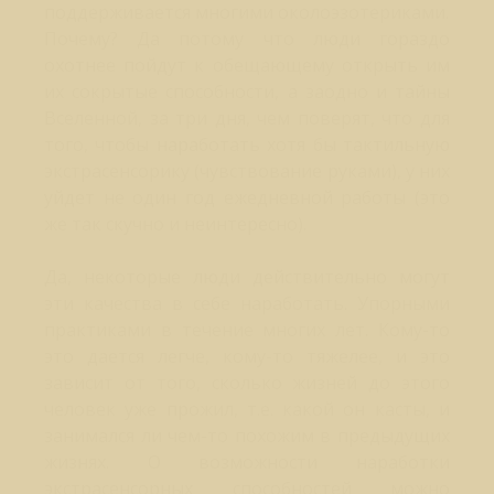
поддерживается многими околоэзотериками.
Почему? Да потому что люди гораздо
охотнее пойдут к обещающему открыть им
их сокрытые способности, а заодно и тайны
Вселенной, за три дня, чем поверят, что для
того, чтобы наработать хотя бы тактильную
экстрасенсорику (чувствование руками), у них
уйдет не один год ежедневной работы (это
же так скучно и неинтересно).
Да, некоторые люди действительно могут
эти качества в себе наработать. Упорными
практиками в течение многих лет. Кому-то
это дается легче, кому-то тяжелее, и это
зависит от того, сколько жизней до этого
человек уже прожил, т.е. какой он касты, и
занимался ли чем-то похожим в предыдущих
жизнях. О возможности наработки
экстрасенсорных способностей можно