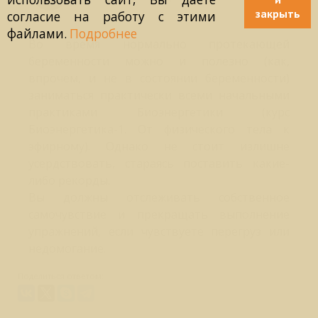
закрыть
согласие на работу с этими
файлами.
Подробнее
Во время нормально протекающей
беременности можно и полезно (как,
впрочем, и не в состоянии беременности)
заниматься практически всеми начальными
практиками Биоэнергетики (курс
Биоэнергетика-1. От физического тела к
эфирному). Однако не стоит излишне
усердствовать, стараясь поставить какие-
либо рекорды.
Вы должны отслеживать собственное
самочувствие и прекращать выполнение
упражнений, если чувствуете перегруз или
недомогание.
Поделиться ответом: