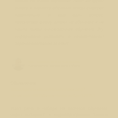
только об очном обучении? Либо же курсы
очного и заочного обучения всегда стартуют
параллельно. И еще один вопрос:
просмотрев форму заявки на обучение я не
нашла графы очное/заочное обучение. Эту
информацию указывать в комментариях?
Заранее благодарю за ответ.
Лео Свердловски (Leo Sverdlovsky)
Руководитель Школы Sphinx Vision
Объявление
http://sphinx.vision/forum/index.php?
showtopic=8915&view=findpost&p=129351
Идет речь о наборе на заочное обучение
через интернет, в видеопрограмме. Заявки