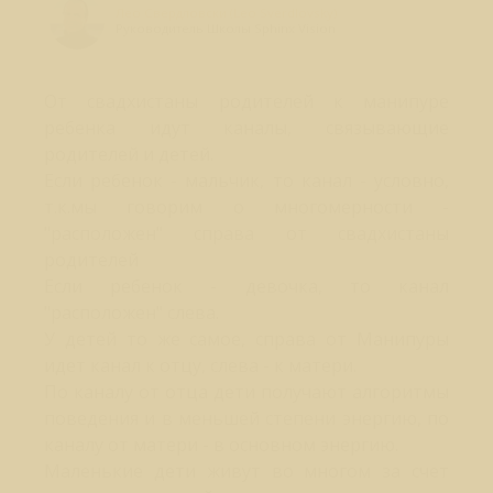
Лео Свердловски (Leo Sverdlovsky)
Руководитель Школы Sphinx Vision
От свадхистаны родителей к манипуре
ребенка идут каналы, связывающие
родителей и детей.
Если ребенок - мальчик, то канал - условно,
т.к.мы говорим о многомерности -
"расположен" справа от свадхистаны
родителей
Если ребенок - девочка, то канал
"расположен" слева.
У детей то же самое, справа от Манипуры
идет канал к отцу, слева - к матери.
По каналу от отца дети получают алгоритмы
поведения и в меньшей степени энергию, по
каналу от матери - в основном энергию.
Маленькие дети живут во многом за счет