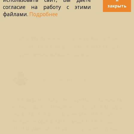
закрыть
согласие на работу с этими
файлами.
Подробнее
Вопрос № 146
здравствуйте,можно ли в настоящее время
обучаться в вашей школе?если нет,то когда
будет следующий набор?спасибо.
Лео Свердловски (Leo Sverdlovsky)
Руководитель Школы Sphinx Vision
Если вы ранее нигде не обучались, то начать
нужно либо с Начального курса и Обзора
энергетики, либо с Биоэнергетики-1, либо с
Экстрасенсорики тактильной-1, т.е. с любого
из предметов Первого уровня. Начало