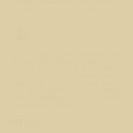
привязку и разорвать,или представить,что
она сжигается. Это рабочее упражнение?
Лео Свердловски (Leo Sverdlovsky)
Руководитель Школы Sphinx Vision
Нет. Существуют техники сжигания свечой
или выкатывания яйцом. Но работают они
только в том случае, если вы в состоянии
подять свою Точку Сборки между Анахатой и
Вишудхой, да и то, не обрывают связь, а
всего лишь ослабляют. Полностью же убрать
связь невозможно, до истечения
вышеназванного времени.
Поделиться ответом: