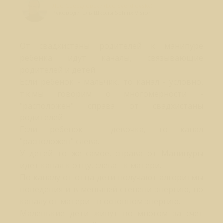
Лео Свердловски (Leo Sverdlovsky)
Руководитель Школы Sphinx Vision
От свадхистаны родителей к манипуре
ребенка идут каналы, связывающие
родителей и детей.
Если ребенок - мальчик, то канал - условно,
т.к.мы говорим о многомерности -
"расположен" справа от свадхистаны
родителей
Если ребенок - девочка, то канал
"расположен" слева.
У детей то же самое, справа от Манипуры
идет канал к отцу, слева - к матери.
По каналу от отца дети получают алгоритмы
поведения и в меньшей степени энергию, по
каналу от матери - в основном энергию.
Маленькие дети живут во многом за счет