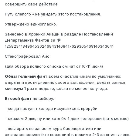
совершить свое действие
Путь слепого - не увидеть этого постановления.
Утверждено единогласно.
Занесено в Хроники Акаши в разделе Постановлений
Департамента Фантов за №
12582341849645362468431468417629365469146343641
Стенографировал Айс
(для обзора полного списка см.чат от 10-11 июня)
Обязательный фант
всем счастливчикам по умолчанию:
открыть и вести дневник своего воплощения, делать запись
минимум 1 раз в неделю, вести не менее полугода.
Второй фант
по выбору:
- когда наступят холода искупаться в проруби
- скажем 2 дня, ну или хотя бы 1 день голодовки (пить можно)
- повторить по записям курс биоэнергетики или
экстрасенсорики (кто проходил) в режиме 2-3 занятия в день.