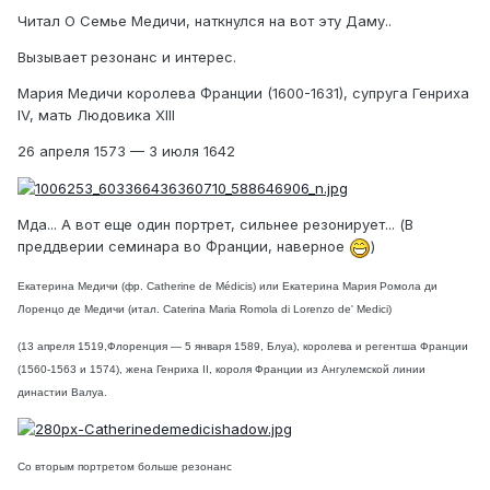
Читал О Семье Медичи, наткнулся на вот эту Даму..
Вызывает резонанс и интерес.
Мария Медичи королева Франции (1600-1631), супруга Генриха
IV, мать Людовика XIII
26 апреля 1573 — 3 июля 1642
Мда... А вот еще один портрет, сильнее резонирует... (В
преддверии семинара во Франции, наверное
)
Екатерина Медичи (фр. Catherine de Médicis) или Екатерина Мария Ромола ди
Лоренцо де Медичи (итал. Caterina Maria Romola di Lorenzo de' Medici)
(13 апреля 1519,Флоренция — 5 января 1589, Блуа), королева и регентша Франции
(1560-1563 и 1574), жена Генриха II, короля Франции из Ангулемской линии
династии Валуа.
Со вторым портретом больше резонанс