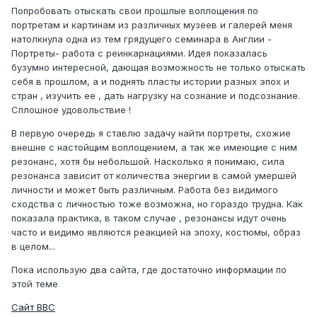
Попробовать отыскать свои прошлые воплощения по
портретам и картинам из различных музеев и галерей меня
натолкнула одна из тем грядущего семинара в Англии -
Портреты- работа с реинкарнациями. Идея показалась
бузумно интересной, дающая возможность не только отыскать
себя в прошлом, а и поднять пласты истории разных эпох и
стран , изучить ее , дать нагрузку на сознание и подсознание.
Сплошное удовольствие !
В первую очередь я ставлю задачу найти портреты, схожие
внешне с настойщим воплощением, а так же имеющие с ним
резонанс, хотя бы небольшой. Насколько я понимаю, сила
резонанса зависит от количества энергии в самой умершей
личности и может быть различным. Работа без видимого
сходства с личностью тоже возможна, но гораздо трудна. Как
показала практика, в таком случае , резонансы идут очень
часто и видимо являются реакцией на эпоху, костюмы, образ
в целом...
Пока использую два сайта, где достаточно информации по
этой теме
Сайт BBC