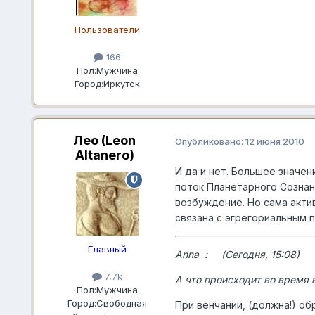
Пользователи
166
Пол:
Мужчина
Город:
Иркутск
Лео (Leon
Опубликовано:
12 июня 2010
Altanero)
И да и нет. Большее значен
поток Планетарного Сознани
возбуждение. Но сама акти
связана с эгрегориальным 
Главный
Anna : (Сегодня, 15:08)
7,7k
А что происходит во время 
Пол:
Мужчина
Город:
Свободная
При венчании, (должна!) об