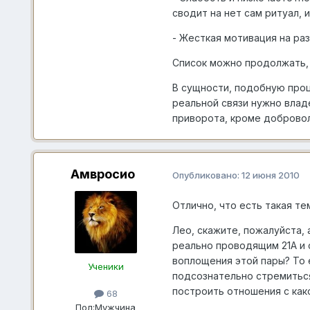
сводит на нет сам ритуал, и
- Жесткая мотивация на раз
Список можно продолжать, 
В сущности, подобную пр
реальной связи нужно владе
приворота, кроме добровол
Амвросио
Опубликовано:
12 июня 2010
Отлично, что есть такая те
Лео, скажите, пожалуйста,
реально проводящим 21А и 
воплощения этой пары? То е
Ученики
подсознательно стремиться
построить отношения с как
68
Пол:
Мужчина