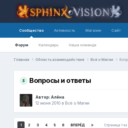
Сообщество
Активность
Магазин
Сайт
Форум
Календарь
Наша команда
Главная
Область взаимодействия
Всё о Магии
Вопр
Вопросы и ответы
Автор: Алёна
12 июня 2010
в
Всё о Магии
1
2
3
4
5
6
ВПЕРЁД
Страница 1 из