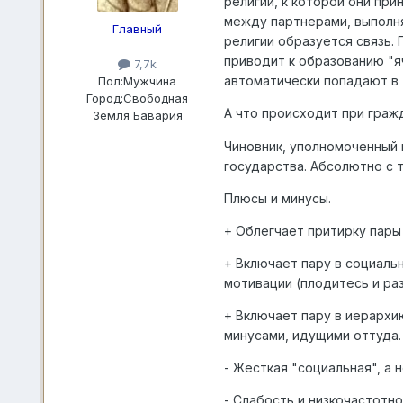
религии, к которой они прин
между партнерами, выполня
Главный
религии образуется связь. 
приводит к образованию "яч
7,7k
автоматически попадают в 
Пол:
Мужчина
Город:
Свободная
А что происходит при граж
Земля Бавария
Чиновник, уполномоченный г
государства. Абсолютно с 
Плюсы и минусы.
+ Облегчает притирку пары 
+ Включает пару в социаль
мотивации (плодитесь и ра
+ Включает пару в иерархи
минусами, идущими оттуда.
- Жесткая "социальная", а 
- Слабость и низкочастотно