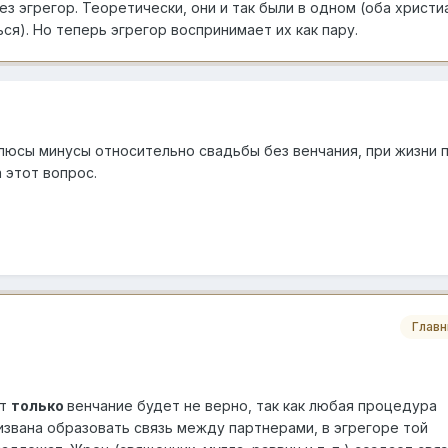
ез эгрегор. Теоретически, они и так были в одном (оба христи
я). Но теперь эгрегор воспринимает их как пару.
плюсы минусы относительно свадьбы без венчания, при жизни 
 этот вопрос.
Глав
ут
только
венчание будет не верно, так как любая процедура
извана образовать связь между партнерами, в эгрегоре той