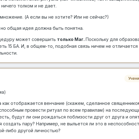
 ничего толком и не дает.
множение. (А если вы не хотите? Или не сейчас?)
но общая идея должна быть понятна.
оцедуру может совершить
только Маг.
Поскольку для образов
ть 15 БА. И, в общем-то, подобная связь ничем не отличается
ьности.
Учен
ма)
 а как отображается венчание (скажем, сделанное священнико
способным провести ритуал по всем правилам) на последующ
сть, будут ли они рождаться поблизости друг от друга и опя
 создать пару? Например, не выльется ли это в неспособнос
ой-либо другой личностью?