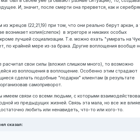
и маг был в своем уме (а бывают разные ситуации), то, создава
будущее. И, значит, после смерти она прервется, как и серебря
из жрецов (22,21,19) при том, что они реально берут аркан, а 
е возникает копия(слепок) в эгрегоре и никаких особых
кроме лучшей социализации. Т.е. можно ехать "умирать на Чу
ет, по крайней мере из-за брака. Другие воплощения вообще н
е расчитал свои силы (вложил слишком много), то возможно
щейся из воплощения в воплощение. Особенно этим страдают
иеся сделать подобные "подарки" клиентам (в результате
 организовав самоприворот.
ы имеем связи со всеми людьми, с которыми взаимодействова
 одной из предыдущих жизней. Связь эта мала, но все же влияе
достаточно любить или ненавидеть, что-то или кого-то.
вел сказал: