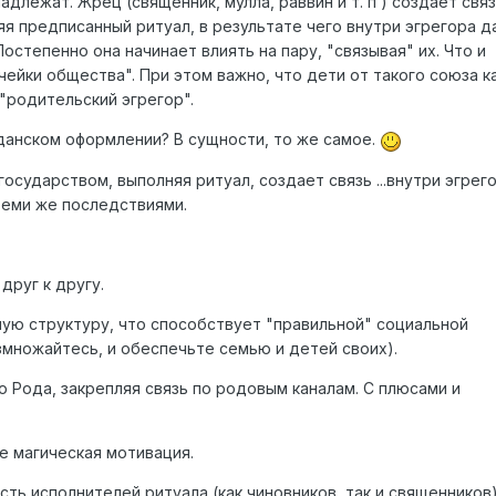
адлежат. Жрец (священник, мулла, раввин и т. п ) создает свя
я предписанный ритуал, в результате чего внутри эгрегора д
Постепенно она начинает влиять на пару, "связывая" их. Что и
ейки общества". При этом важно, что дети от такого союза к
"родительский эгрегор".
данском оформлении? В сущности, то же самое.
осударством, выполняя ритуал, создает связь ...внутри эгрег
теми же последствиями.
друг к другу.
ную структуру, что способствует "правильной" социальной
змножайтесь, и обеспечьте семью и детей своих).
ю Рода, закрепляя связь по родовым каналам. С плюсами и
не магическая мотивация.
сть исполнителей ритуала (как чиновников, так и священников)