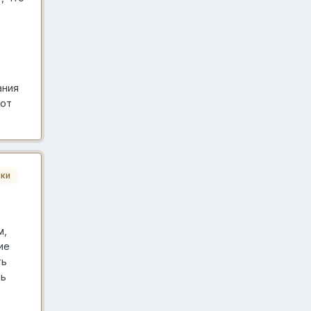
ания
 от
ики
м,
ие
ть
ть