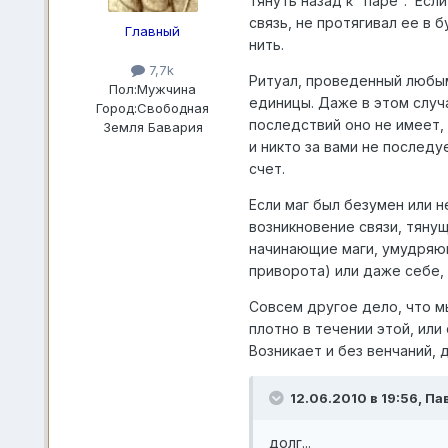
тянуть назад к "паре". Есл
связь, не протягивал ее в 
Главный
нить.
7,7k
Ритуал, проведенный любым 
Пол:
Мужчина
единицы. Даже в этом случа
Город:
Свободная
последствий оно не имеет, 
Земля Бавария
и никто за вами не последу
счет.
Если маг был безумен или н
возникновение связи, тяну
начинающие маги, умудряющ
приворота) или даже себе,
Совсем другое дело, что м
плотно в течении этой, или
Возникает и без венчаний, 
12.06.2010 в 19:56, Па
долг...