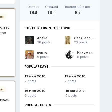
Ответы
Created
Последний ответ
184
16 г
8 г
ия
о вас
TOP POSTERS IN THIS TOPIC
 про
Алёна
Лео (Leon Altanero)
30 posts
26 posts
некто
Инхуман
9 posts
8 posts
POPULAR DAYS
12 июн 2010
13 июн 2010
7 posts
7 posts
ли
16 июн 2010
19 авг 2012
6 posts
6 posts
лючен.
POPULAR POSTS