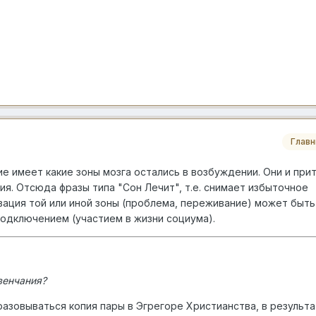
Глав
ие имеет какие зоны мозга остались в возбуждении. Они и при
я. Отсюда фразы типа "Сон Лечит", т.е. снимает избыточное
вация той или иной зоны (проблема, переживание) может быть
подключением (участием в жизни социума).
венчания?
разовываться копия пары в Эгрегоре Христианства, в результ