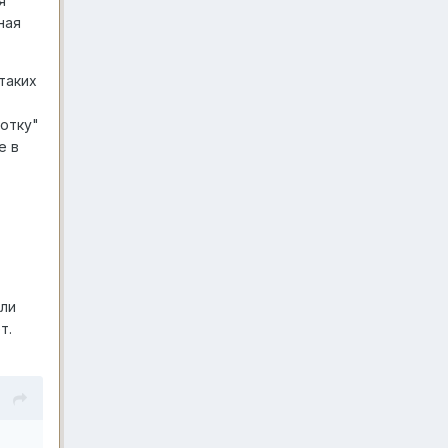
я
ная
таких
котку"
е в
ли
т.