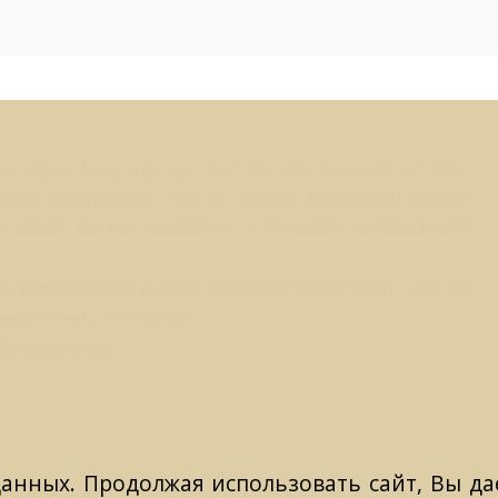
ла такую Вашу строку: "или жестких выходов из тела,
ления медиумизма, нам не нужны. Медиумизм (слабая
 школе, так как необратим, и из такого человека мага
ь ряд курсов по выходу (Михаили Радуга и т.п.) Чем это
орый хочет стать магом.
безопасности)
данных. Продолжая использовать сайт, Вы даё