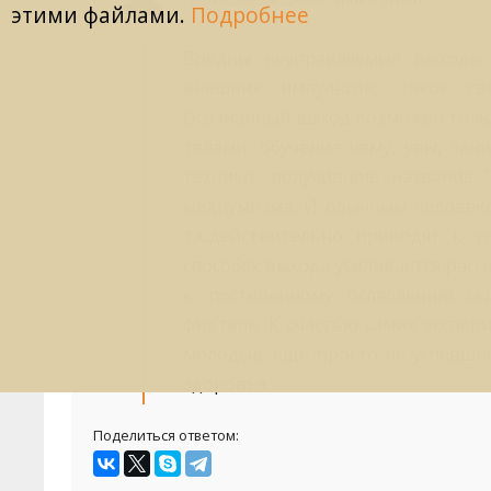
этими файлами.
Подробнее
Вредны неуправляемые выходы 
внешних импульсов, такое св
Осознанный выход возможен толь
телами, обучение чему, увы, за
техники, получившие название "
медиумизма. И обычным человеко
т.к.действительно приводят к у
способах выхода усиливается рас
к постепенному ослаблению се
физ.теле. К счастью самих экспе
молодые, еще просто не успевшие
здоровья.
Поделиться ответом: