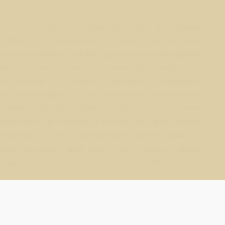
из тела, которые происходят под действием
оеобразное вышибание тонких тел наружу.
ко при умении управлять эфирным и астральным
нимает довольно много времени. Разнообразные
астральная катапульта", приводят к усилению
м воспринимаются как магические достижения,
силению чувствительности. Однако, при таких
синхронизация плотных и тонких тел, приводящая
ребряной нити и увеличению заболеваний в
риментирующих, чаще всего этим страдают люди
 заметить изменения в состоянии собственного