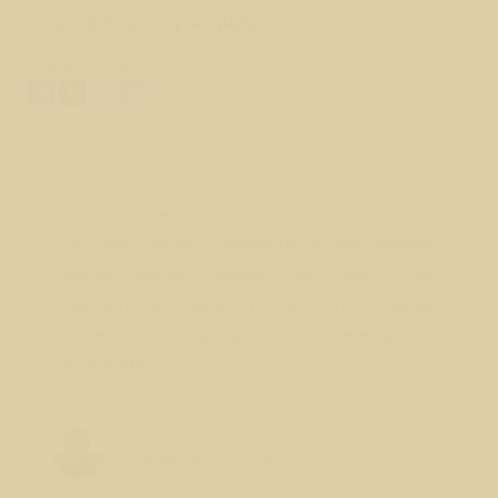
проявляться и у медиумов.
Поделиться ответом:
Вопрос № 91
Лео, скажите, пожалуйста
От чего может развиваться заболевание
раком крови, может ли оно стать
результатом порчи и т.д. Что, помимо
лечения в больнице, посоветуете делать
больному
Лео Свердловски (Leo Sverdlovsky)
Руководитель Школы Sphinx Vision