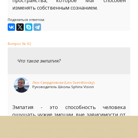
пространства, которое Маг способен
изменять собственным сознанием.
Поделиться ответом:
Вопрос № 92
Что такое эмпатия?
Лео Свердловски (Leo Sverdlovsky)
Руководитель Школы Sphinx Vision
Эмпатия - это способность человека
ощущать чужие эмоции, вне зависимости от
того, проявляются ли они как-либо внешне.
В наибольшей степени присуще людям
близко к 4-й касте, но иногда может