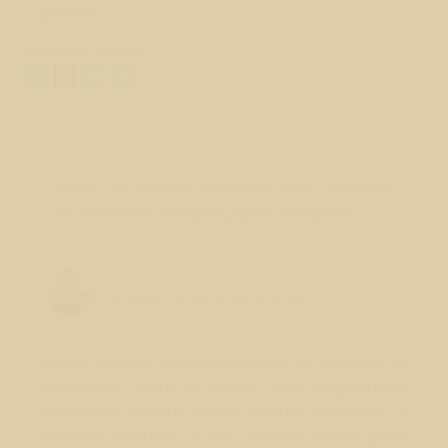
делает.
Поделиться ответом:
Вопрос № 78
Могут ли занятия биоэнергетикой повлиять
на животных, которые рядом находятся?
Лео Свердловски (Leo Sverdlovsky)
Руководитель Школы Sphinx Vision
Ваши занятия биоэнергетикой не влияют на
животных. Хотя и могут ими ощущаться.
Например кошки очень охотно приходят в
момент занятия, а вот собаки могут даже