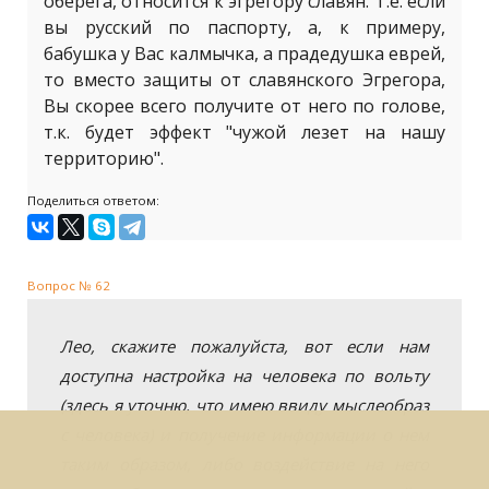
оберега, относится к эгрегору славян. Т.е. если
вы русский по паспорту, а, к примеру,
бабушка у Вас калмычка, а прадедушка еврей,
то вместо защиты от славянского Эгрегора,
Вы скорее всего получите от него по голове,
т.к. будет эффект "чужой лезет на нашу
территорию".
Поделиться ответом:
Вопрос № 62
Лео, скажите пожалуйста, вот если нам
доступна настройка на человека по вольту
(здесь я уточню, что имею ввиду мыслеобраз
с человека) и получение информации о нем
таким образом, либо воздействие на него