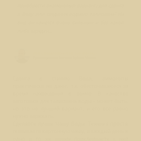
приобрести окаменелый вариант) для сдвига
в Воду или создания водного талисмана? На
вид он кажется очень сильным и без какой
либо зарядки...
Лео Свердловски (Leo Sverdlovsky)
Руководитель Школы Sphinx Vision
Сдвига в стихию Вода, аммониты
практически не дают, т.к. обесточиваются за
время нахождения в земле. В качестве
заготовки для талисмана воды - может быть,
но это не лучший вариант, и его все равно
нужно заряжать.
Сделайте лучше Чашу Воды. Техника проста:
склеиваете картонную чашу, и каждый день в
одно и то же время приклеиваете к ней