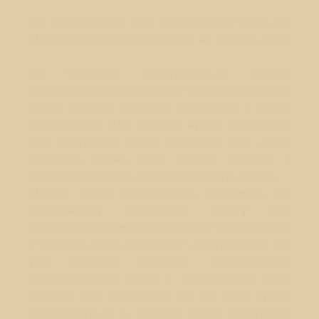
Вы спрашиваете про каббалистику (это 4ки
Малых Арканов), только еще не поняли этого
.
На человека действительно можно
настроиться по Истинному Имени (и ФИО не
имеет вообще никакого отношения к нему),
но истинное Имя сначала нужно подобрать
для конкретно этого человека. Для этого
человека нужно либо видеть живьем и
рядом, либо очень хорошо его знать лично.
Можно также настроиться, например, по
написанному человеком тексту или
нарисованной им картине (или чему-то еще,
в чем есть часть его "души" - ментала), но это
уже высший пилотаж каббалистики.
Низкочастотная связь с предметами тоже
годится для настройки, но по ней нужно
настраиваться в течение более короткого