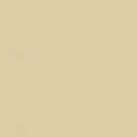
результате энергия поддерживающая
негативные структуры распределяется
(рассасывается) на больший объем
пространства, что приводит к их
обесточиванию и разрушению.
Поделиться ответом:
Вопрос № 59
Скажите, а родинки на теле имеют какое то
магическое значение? а то у меня их много и
постоянно появляются.
Лео Свердловски (Leo Sverdlovsky)
Руководитель Школы Sphinx Vision