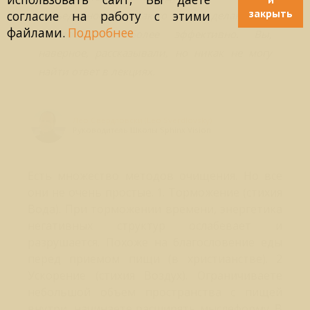
закрыть
согласие на работу с этими
несъедобности). Как-то это делаю, но
файлами.
Подробнее
хотелось бы более эффективно. Вы,
наверное, рассказывали, но никак не могу
найти ответ в лекциях.
Лео Свердловски (Leo Sverdlovsky)
Руководитель Школы Sphinx Vision
Есть множество методов очищения. Но все
они не очень простые. 1. Торможение (стихия
Вода). При торможении времени, энергетика
негативных структур ослабевает и
разрушается. Похоже на благословение еды
перед приемом пищи (в христианстве). 2
Ускорение (стихия Воздух). Ограничиваете
небольшой объем пространства с пищей
внутри, начинаете расширять мыслеформу. В