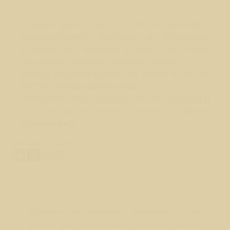
Родинки могут быть на местах ранений и
др.повреждений физ.тела, в результате
которых вы померли (чаще) или очень
сильно пострадали в прошлых жизнях.
Иногда родинки бывают на одном и том же
месте у членов одного рода.
Появление новых родинок не есть хорошо и
при их росте нужно топать к врачу.
Обязательно!
Поделиться ответом:
Вопрос № 58
Хотелось бы спросить, особенно у Лео,
можно ли использовать Аммонит (можно