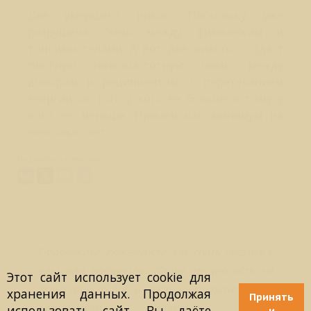
Для умершего никак. Поскольку уже
разрушена связь между физическим и
тонкими телами. А вот для живого, создаст
плотную низкочастотную связь между
донором и реципиентом, с перетеканием
энергии от того у кого ее больше к тому у
кого ее меньше. Причем как минимум на
несколько лет.
Поделиться ответом:
Вопрос № 60
Подскажите, пожалуйста, как снять негатив с
еды или продуктов. (Стало трудно есть не
Этот сайт использует cookie для
дома, да и выбор в магазине сократился - от
хранения данных. Продолжая
Принять
большинства продуктов ощущ.
использовать сайт, Вы даёте
и