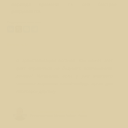
периода времени, т.к. она быстрее
разрушается.
Поделиться ответом:
Вопрос № 61
О трансплантации органов. Как может этот
факт отразиться на будущих воплощениях
донора? Например, если у уже мертвого
человека вырезали какой-нибудь орган для
пересадки другому.
Лео Свердловски (Leo Sverdlovsky)
Руководитель Школы Sphinx Vision