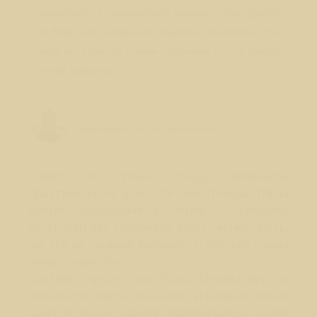
приобрести окаменелый вариант) для сдвига
в Воду или создания водного талисмана? На
вид он кажется очень сильным и без какой
либо зарядки...
Лео Свердловски (Leo Sverdlovsky)
Руководитель Школы Sphinx Vision
Сдвига в стихию Вода, аммониты
практически не дают, т.к. обесточиваются за
время нахождения в земле. В качестве
заготовки для талисмана воды - может быть,
но это не лучший вариант, и его все равно
нужно заряжать.
Сделайте лучше Чашу Воды. Техника проста:
склеиваете картонную чашу, и каждый день в
одно и то же время приклеиваете к ней