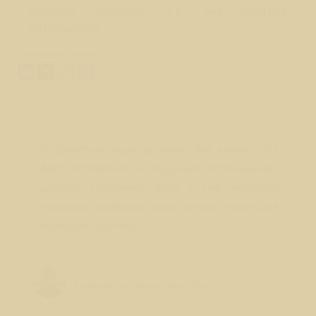
периода времени, т.к. она быстрее
разрушается.
Поделиться ответом:
Вопрос № 61
О трансплантации органов. Как может этот
факт отразиться на будущих воплощениях
донора? Например, если у уже мертвого
человека вырезали какой-нибудь орган для
пересадки другому.
Лео Свердловски (Leo Sverdlovsky)
Руководитель Школы Sphinx Vision