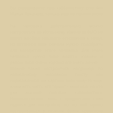
Вы спрашиваете про каббалистику (это 4ки
Малых Арканов), только еще не поняли этого
.
На человека действительно можно
настроиться по Истинному Имени (и ФИО не
имеет вообще никакого отношения к нему),
но истинное Имя сначала нужно подобрать
для конкретно этого человека. Для этого
человека нужно либо видеть живьем и
рядом, либо очень хорошо его знать лично.
Можно также настроиться, например, по
написанному человеком тексту или
нарисованной им картине (или чему-то еще,
в чем есть часть его "души" - ментала), но это
уже высший пилотаж каббалистики.
Низкочастотная связь с предметами тоже
годится для настройки, но по ней нужно
настраиваться в течение более короткого