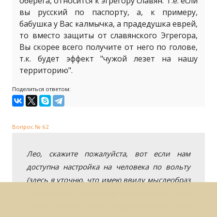
оберега, относится к эгрегору славян. Т.е. если
вы русский по паспорту, а, к примеру,
бабушка у Вас калмычка, а прадедушка еврей,
то вместо защиты от славянского Эгрегора,
Вы скорее всего получите от него по голове,
т.к. будет эффект "чужой лезет на нашу
территорию".
Поделиться ответом:
Вопрос № 62
Лео, скажите пожалуйста, вот если нам
доступна настройка на человека по вольту
(здесь я уточню, что имею ввиду мыслеобраз
с человека) и получение информации о нем
таким образом, либо воздействие на него