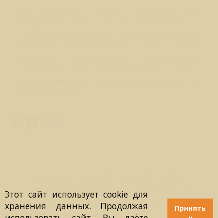
Для умершего никак. Поскольку уже
разрушена связь между физическим и
тонкими телами. А вот для живого, создаст
плотную низкочастотную связь между
донором и реципиентом, с перетеканием
энергии от того у кого ее больше к тому у
кого ее меньше. Причем как минимум на
несколько лет.
Поделиться ответом:
Вопрос № 60
Подскажите, пожалуйста, как снять негатив с
еды или продуктов. (Стало трудно есть не
Этот сайт использует cookie для
дома, да и выбор в магазине сократился - от
хранения данных. Продолжая
Принять
большинства продуктов ощущ.
использовать сайт, Вы даёте
и