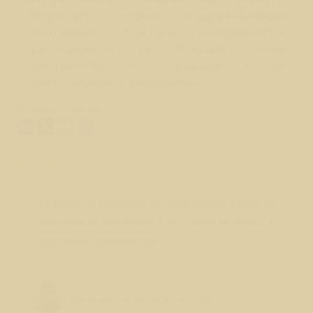
результате энергия поддерживающая
негативные структуры распределяется
(рассасывается) на больший объем
пространства, что приводит к их
обесточиванию и разрушению.
Поделиться ответом:
Вопрос № 59
Скажите, а родинки на теле имеют какое то
магическое значение? а то у меня их много и
постоянно появляются.
Лео Свердловски (Leo Sverdlovsky)
Руководитель Школы Sphinx Vision