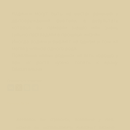
Родинки могут быть на местах ранений и
др.повреждений физ.тела, в результате
которых вы померли (чаще) или очень
сильно пострадали в прошлых жизнях.
Иногда родинки бывают на одном и том же
месте у членов одного рода.
Появление новых родинок не есть хорошо и
при их росте нужно топать к врачу.
Обязательно!
Поделиться ответом:
Вопрос № 58
Хотелось бы спросить, особенно у Лео,
можно ли использовать Аммонит (можно