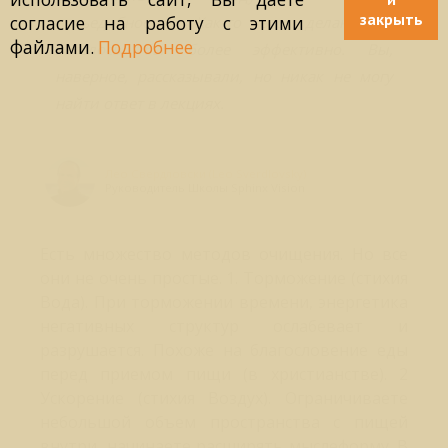
закрыть
согласие на работу с этими
несъедобности). Как-то это делаю, но
файлами.
Подробнее
хотелось бы более эффективно. Вы,
наверное, рассказывали, но никак не могу
найти ответ в лекциях.
Лео Свердловски (Leo Sverdlovsky)
Руководитель Школы Sphinx Vision
Есть множество методов очищения. Но все
они не очень простые. 1. Торможение (стихия
Вода). При торможении времени, энергетика
негативных структур ослабевает и
разрушается. Похоже на благословение еды
перед приемом пищи (в христианстве). 2
Ускорение (стихия Воздух). Ограничиваете
небольшой объем пространства с пищей
внутри, начинаете расширять мыслеформу. В