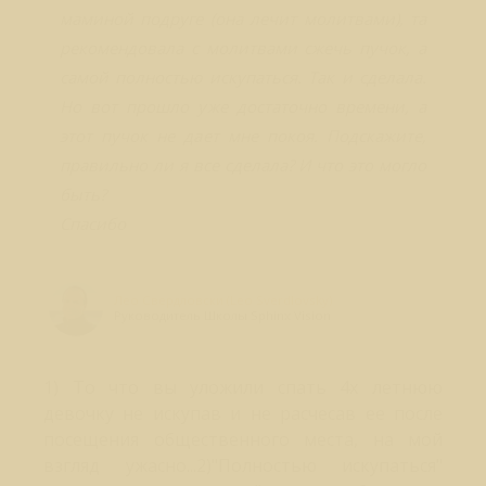
маминой подруге (она лечит молитвами), та
рекомендовала с молитвами сжечь пучок, а
самой полностью искупаться. Так и сделала.
Но вот прошло уже достаточно времени, а
этот пучок не дает мне покоя. Подскажите,
правильно ли я все сделала? И что это могло
быть?
Спасибо
Лео Свердловски (Leo Sverdlovsky)
Руководитель Школы Sphinx Vision
1) То что вы уложили спать 4х летнюю
девочку не искупав и не расчесав ее после
посещения общественного места, на мой
взгляд ужасно...2)"Полностью искупаться"