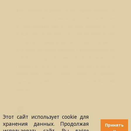
Уже довольно давно хотел задать вопрос: в
чем отличие восприятия духов в шаманизме
от восприятия духов Магами уровня 4.2 и
выше? (Вы говорили, что восприятие духов
это аспект шаманизма, но тогда получается
что маги которые никогда с шаманизмом не
работали, духов не воспринимают в
принципе? Если это так, то как же ритуалы с
призывом этих самых духов и другие
принципы работы с ними в аспекте Высшей
Магии?)
Лео Свердловски (Leo Sverdlovsky)
Руководитель Школы Sphinx Vision
Этот сайт использует cookie для
хранения данных. Продолжая
Принять
использовать сайт, Вы даёте
и