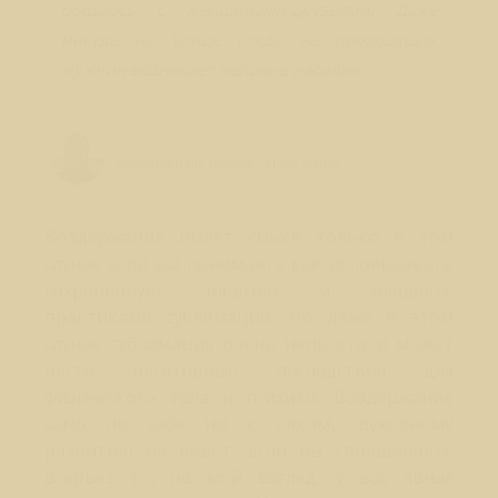
общаюсь с женщинами-друзьями. Даже
иногда на улице глядя на проходящих
мужчин возникает желание насилия
Лео Свердловски (Leo Sverdlovsky)
Руководитель Школы Sphinx Vision
Воздержание имеет смысл только в том
случае если вы понимаете как использовать
сохраненную энергию и владеете
практиками сублимации. Но даже в этом
случае сублимация очень непроста и может
нести негативные последствия для
физического тела и психики. Воздержание
само по себе ни к какому духовному
развитию не ведет. Если вы спрашиваете
всерьез то, на мой взгляд, у вас явная