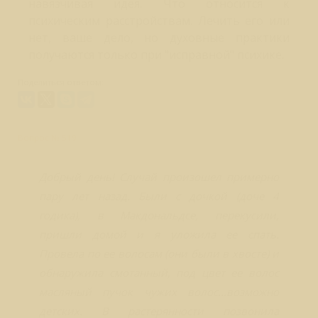
навязчивая идея. Что относится к
психическим расстройствам. Лечить его или
нет, ваше дело, но духовные практики
получаются только при "исправной" психике.
Поделиться ответом:
Вопрос № 519
Добрый день! Случай произошел примерно
пару лет назад. Были с дочкой (доче 4
годика), в Макдональдсе, перекусили,
пришли домой и я уложила ее спать.
Провела по ее волосам (они были в хвосте) и
обнаружила смотанный, под цвет ее волос
масляный пучок чужих волос...возможно
детских. В растерянности позвонила