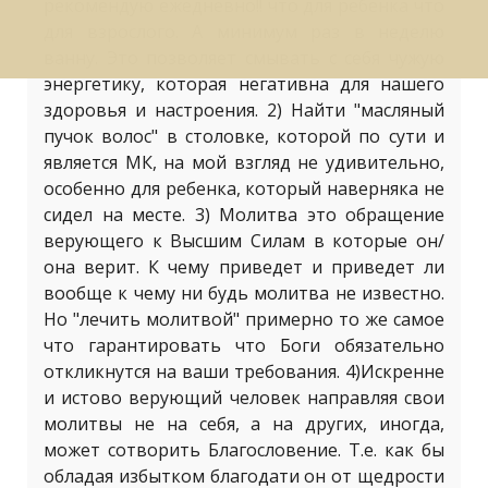
рекомендую ежедневно!! что для ребенка что
для взрослого. А минимум раз в неделю
ванну. Это позволяет смывать с себя чужую
энергетику, которая негативна для нашего
здоровья и настроения. 2) Найти "масляный
пучок волос" в столовке, которой по сути и
является МК, на мой взгляд не удивительно,
особенно для ребенка, который наверняка не
сидел на месте. 3) Молитва это обращение
верующего к Высшим Силам в которые он/
она верит. К чему приведет и приведет ли
вообще к чему ни будь молитва не известно.
Но "лечить молитвой" примерно то же самое
что гарантировать что Боги обязательно
откликнутся на ваши требования. 4)Искренне
и истово верующий человек направляя свои
молитвы не на себя, а на других, иногда,
может сотворить Благословение. Т.е. как бы
обладая избытком благодати он от щедрости