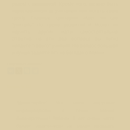
рядом с вершиной. Кроме того, можно быть
пересказчиком за учителем или искать свою
тропу. Главные критерии -идет ли сам
"учитель" по тропе развития и может ли
научить других идти самостоятельно.
Ответив на эти два вопроса вы легко
найдете "своего" учителя. Но вопрос большой
и лучше задайте его на Беседах о Магии.
Поделиться ответом:
Вопрос № 523
Здравствуйте! Что такое вирусные
инфекции(орви) с точки зрения
биоэнергетики? Ребёнок 5 лет очень часто
болеет, практически не может посещать