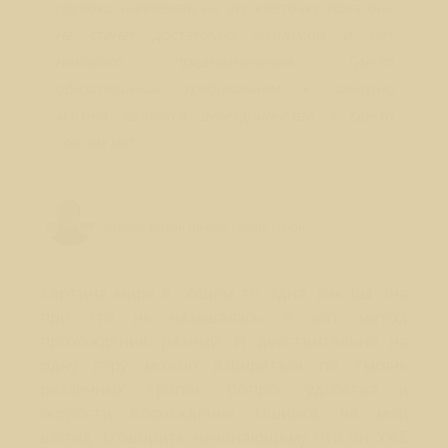
глубоко наплевать на эту клеточку пока она
не станет достаточно значимой и нет
никакого предназначения. Где-то
обязательным требованием к занятию
магией является вегетарианство а где-то
совсем нет.
Лео Свердловски (Leo Sverdlovsky)
Руководитель Школы Sphinx Vision
Картина мира в общем то одна, как бы она
при это не называлась. А вот метод
прохождения, разный. И действительно на
одну гору можно взбираться по тысяче
различных тропок. Вопрос удобства и
скорости восхождения. Ошибка, на мой
взгляд :),говорить начинающему что он УЖЕ