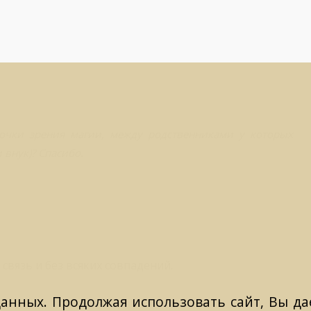
 точки зрения магии, между родственниками у которых
 внук)? Спасибо.
связь и без всяких совпадений.
данных. Продолжая использовать сайт, Вы даё