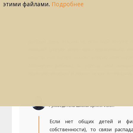
этими файлами.
Подробнее
Вопрос № 504
Добрый день. Извините, если мой вопрос по
бывшей супруги моего мужа приворожить его
нашего знакомства, но она упорно навязывае
планируем ребенка, но угрозы этой женщи
приворот вообще? И можно ли как-то отвадить
Лео Свердловски (Leo Sverdlovsky)
Руководитель Школы Sphinx Vision
Если нет общих детей и фин
собственности), то связи распа