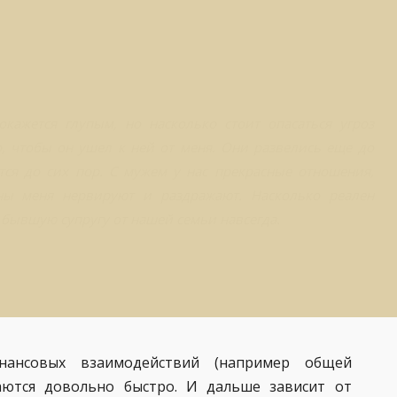
кажется глупым, но насколько стоит опасаться угроз
, чтобы он ушел к ней от меня. Они развелись еще до
тся до сих пор. С мужем у нас прекрасные отношения,
ны меня нервируют и раздражают. Насколько реален
 бывшую супругу от нашей семьи навсегда.
ансовых взаимодействий (например общей
даются довольно быстро. И дальше зависит от