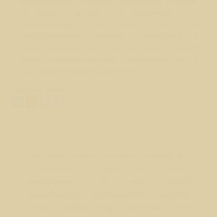
используемое название бестелесные в корне
не верно. Однако если допустить (что
маловероятно, но все же) что
малограмотный человек столкнулся с
элементером то для него это вполне будет
некий неопределенный и страшный дух, в
просторечии именуемый бесом.
Поделиться ответом:
Вопрос № 574
Лео Здравствуйте. что имелось ввиду под
волшебством. Раньше на открытых
конференциях, Вы чаще давали
Волшебностей. Вспоминается например
беседа о Радугах, беседа о прошлых жизнях