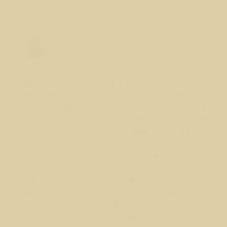
же?
Лео Свердловски (Leo Sverdlovsky)
Руководитель Школы Sphinx Vision
Элементер это дух умершего человека, уже
умерший но еще не воплощенный. Явление
интереснейшее и очень сложное. Большая
часть эзотерической болтовни о них, полная
чушь. Почти не бывает условий что бы живые
могли столкнуться с элементером, если
конечно речь не идет о зачатии :) . Бесы -
название общее без особой конкретики и
сюда можно отнести любые духи или то что
мы бы назвали существа не имеющие
физического тела но имеющие тела на более
высоких частотах-уровнях. Т.е. иногда