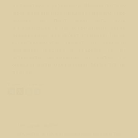
инстинктами и рефлексами. Именно поэтому
люди ценящие свое мышление и разум, либо
вообще не пьют либо чуть чуть
исключительно в гастрономических целях,
оценивая вкус, а не эффект опьянения. Так же
сопротивляемость зависит от скорости
окисления алкоголя в альдегид т.е. от
активности метаболизма. Но вопрос по
большей части медицинский. Магия тут не
при чем.
Поделиться ответом:
Вопрос № 575
Лео здравствуйте,
Являются ли бесы и элементеры одним и тем