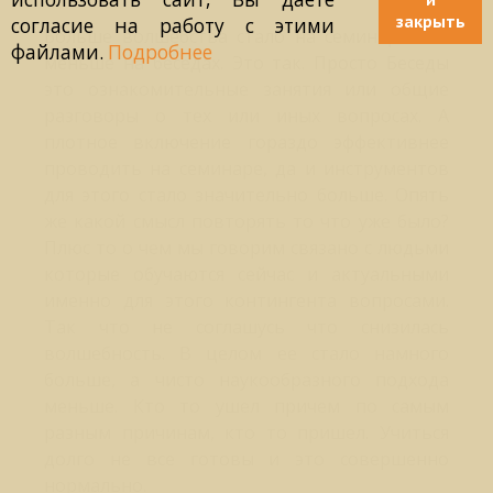
закрыть
согласие на работу с этими
Больше волшебства стало на семинарах но
файлами.
Подробнее
меньше на беседах. Это так. Просто Беседы
это ознакомительные занятия или общие
разговоры о тех или иных вопросах. А
плотное включение гораздо эффективнее
проводить на семинаре, да и инструментов
для этого стало значительно больше. Опять
же какой смысл повторять то что уже было?
Плюс то о чем мы говорим связано с людьми
которые обучаются сейчас и актуальными
именно для этого контингента вопросами.
Так что не соглашусь что снизилась
волшебность. В целом ее стало намного
больше, а чисто наукообразного подхода
меньше. Кто то ушел причем по самым
разным причинам, кто то пришел. Учиться
долго не все готовы и это совершенно
нормально.