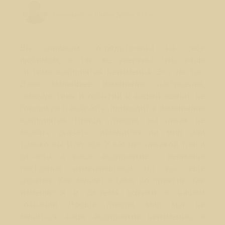
Лео Свердловски (Leo Sverdlovsky)
Руководитель Школы Sphinx Vision
Вы слишком сосредоточены на себе
любимом, а так же уверены, что ваша
система восприятия неизменна. Это не так.
Даже малейшее изменение настроения,
самочувствия и событий в вашей жизни, не
говоря уж о возрасте, приводит к изменению
восприятия. Проще говоря, вы никак не
можете сказать, изменился ли мир или
только вы. Или оба. У вас нет никакой точки
отсчета, а ваше восприятие - величина
постоянно изменяющаяся. Но все еще
сложнее. Как меняется само восприятие, так
изменяется и система оценки в вашем
сознании. Проще говоря, мир мог не
меняться, ваше восприятие неизменно, а