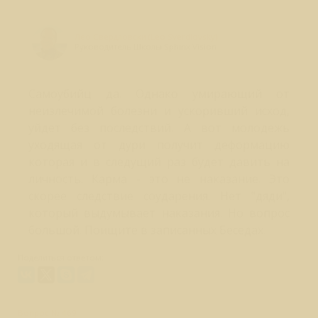
Лео Свердловски (Leo Sverdlovsky)
Руководитель Школы Sphinx Vision
Самоубийц да. Однако умирающий от
неизлечимой болезни и ускоривший исход,
уйдет без последствий. А вот молодежь
уходящая от дури получит деформацию
которая и в следущий раз будет давить на
личность. Карма - это не наказание. Это
скорее следствие соударения. Нет "дяди",
который выдумывает наказания. Но вопрос
большой. Поищите в записанных Беседах.
Поделиться ответом:
Вопрос № 469