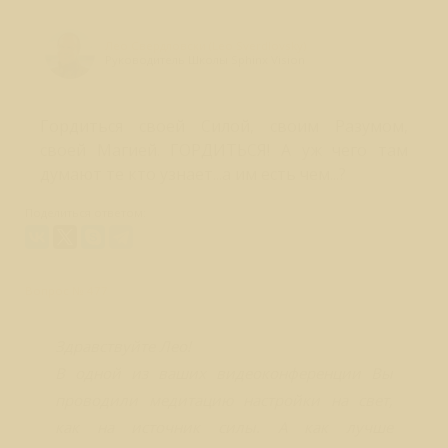
Лео Свердловски (Leo Sverdlovsky)
Руководитель Школы Sphinx Vision
Гордиться своей Силой, своим Разумом,
своей Магией. ГОРДИТЬСЯ! А уж чего там
думают те кто узнает...а им есть чем...?
Поделиться ответом:
Вопрос № 477
Здравствуйте Лео!
В одной из ваших видеоконференции Вы
проводили медитацию настройки на свет,
как на источник силы. А как лучше