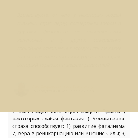
Здравствуйте, от чего у некоторых людей
сильный страх перед посмертным миром и
другими физически не проявленными
явлениями, а у других совершенно
спокойное отношение к этому? Есть ли какие
то техники уменьшить или убрать этот страх,
(который тормозит и мешает развитию)?
Лео Свердловски (Leo Sverdlovsky)
Руководитель Школы Sphinx Vision
У всех людей есть страх смерти. Просто у
некоторых слабая фантазия :) Уменьшению
страха способствует: 1) развитие фатализма;
2) вера в реинкарнацию или Высшие Силы; 3)