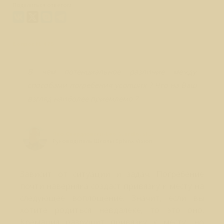
Поделиться ответом:
Вопрос № 475
В чем потенциальное различие между
способами погребения усопших ? Что на Ваш
взгляд наиболее приемлемо ?
Лео Свердловски (Leo Sverdlovsky)
Руководитель Школы Sphinx Vision
Зависит от ситуации и задач. Погребение
почти наверняка создаст привязку к месту на
следующее воплощение. Значит, если вы
хотите родиться невдалеке, то это оно.
Кремация разрушит привязку к месту, но