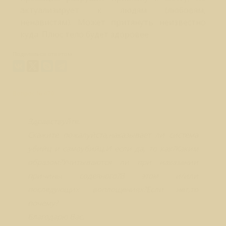
актуализирует к людям (любовям,
ненавистям). Может притянуть неизвестно
куда. Плюс тело будет здоровее.
Поделиться ответом:
Вопрос № 470
Здравствуйте.
Скажите пожалуйста,наказывает ли система
убийц и самоубийц.И если да, то как?Каким
образом?Учитываются ли при наказании
причины содеяного?В этом и/или
последующих воплощениях?Если нет,то
почему?
Благодарю Вас.