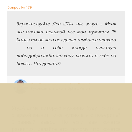
Вопрос № 479
Здраствстауйте Лео !!!Так вас зовут.... Меня
все считают ведьмой все мои мужчины !!!!
Хотя я им не чего не сделал темболее плохого
. но в себе иногда чувствую
либо.добро.либо.зло.хочу развить в себе но
боюсь . Что делать??
Лео Свердловски (Leo Sverdlovsky)
Руководитель Школы Sphinx Vision
Угу...А даме которую мужчины будут считать
стервой значит тоже нужно в это поверить?
Странный вывод. Но если вам хочется
развития, делайте это потому что хочется