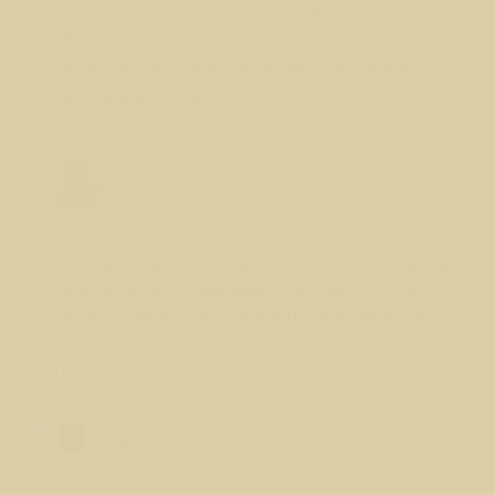
настроиться на стихию Воздуха? У меня
восприятия стихии Воздуха, как Хаоса,
вызывает не совсем позитивное восприятие.
Благодарю за ответ.
Лео Свердловски (Leo Sverdlovsky)
Руководитель Школы Sphinx Vision
Вы спрашиваете как вам по быстрому
сбацать 40-ю симфонию Моцарта. Ответ -
никак. Но можно настраиваться на природу и
ее часть - ветер. Пытаясь как бы поглощать
его.
Поделиться ответом: