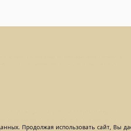
ево сечение изотериками не рекомендовано.Связано ли
ежелательными эффектами на тонком плане? Спасибо.
ериков... А что рекомендовано? Смерть матери и
не деформация тонких тел? Если подумаете то
данных. Продолжая использовать сайт, Вы даё
роса не разумна. Ведь кесарево делается когда