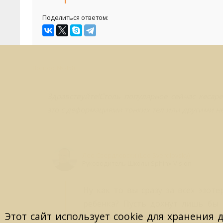
Поделиться ответом:
Вопрос № 458
Здравствуйте!Столь популярное сейчас кесар
это с деформациями тонких тел или другими н
Лео Свердловски (Leo Sverdlovsky)
Руководитель Школы Sphinx Vision
Ну как то вы сразу за всех эзот
ребенка? Пусть дохнут лишь бы 
Этот сайт использует cookie для хранения 
поймете что сама постановка воп