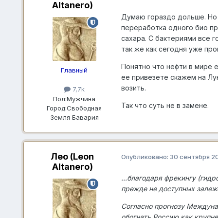
Altanero)
Думаю гораздо дольше. Но д
переработка одного био пр
сахара. С бактериями все 
так же как сегодня уже пр
Понятно что нефти в мире е
Главный
ее привезете скажем на Лу
возить.
7,7k
Пол:
Мужчина
Так что суть не в замене.
Город:
Свободная
Земля Бавария
Лео (Leon
Опубликовано:
30 сентября 2
Altanero)
...благодаря фрекингу (гид
прежде не доступных залеже
Согласно прогнозу Междунар
обогнать Россию как крупне