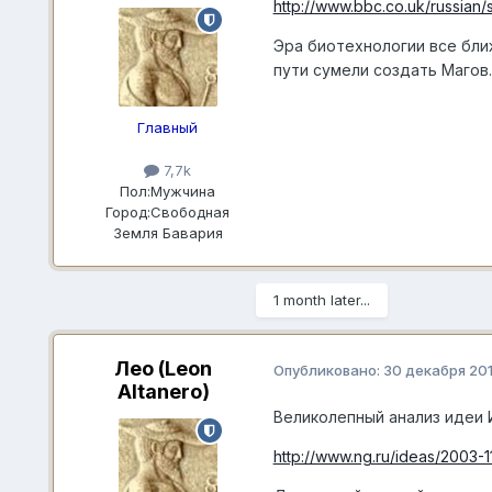
http://www.bbc.co.uk/russian/s
Эра биотехнологии все бли
пути сумели создать Магов.
Главный
7,7k
Пол:
Мужчина
Город:
Свободная
Земля Бавария
1 month later...
Лео (Leon
Опубликовано:
30 декабря 20
Altanero)
Великолепный анализ идеи 
http://www.ng.ru/ideas/2003-1