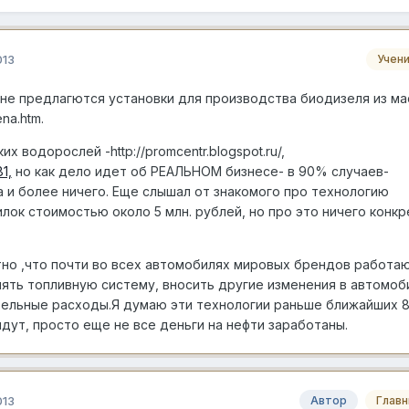
013
Учен
ине предлагются установки для производства биодизеля из ма
ena.htm.
х водорослей -http://promcentr.blogspot.ru/,
1,
но как дело идет об РЕАЛЬНОМ бизнесе- в 90% случаев-
а и более ничего. Еще слышал от знакомого про технологию
лок стоимостью около 5 млн. рублей, но про это ничего конк
тно ,что почти во всех автомобилях мировых брендов работа
ять топливную систему, вносить другие изменения в автомоби
ельные расходы.Я думаю эти технологии раньше ближайших 8
дут, просто еще не все деньги на нефти заработаны.
013
Автор
Глав