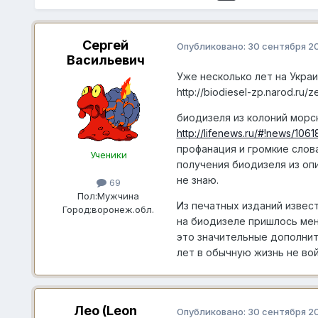
Сергей
Опубликовано:
30 сентября 2
Васильевич
Уже несколько лет на Укра
http://biodiesel-zp.narod.ru/z
биодизеля из колоний морски
http://lifenews.ru/#!news/10618
профанация и громкие слов
Ученики
получения биодизеля из опи
не знаю.
69
Пол:
Мужчина
Из печатных изданий извес
Город:
воронеж.обл.
на биодизеле пришлось мен
это значительные дополнит
лет в обычную жизнь не вой
Лео (Leon
Опубликовано:
30 сентября 2