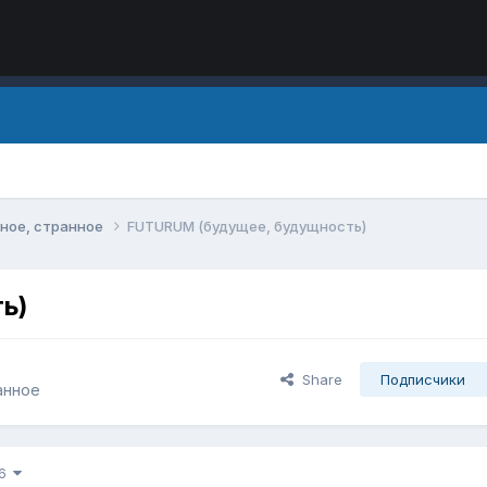
ное, странное
FUTURUM (будущее, будущность)
ь)
Share
Подписчики
анное
 6