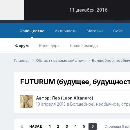
11 декабря, 2016
Сообщество
Активность
Магазин
Сайт
Форум
Календарь
Наша команда
Главная
Область взаимодействия
Волшебное, необыч
FUTURUM (будущее, будущност
Автор: Лео (Leon Altanero)
10 апреля 2013
в
Волшебное, необычное, стр
НАЗАД
1
2
3
4
5
6
Страница 6 из