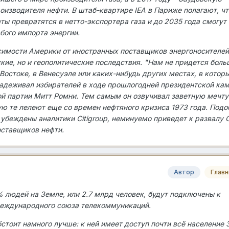
изводителя нефти. В штаб-квартире IEA в Париже полагают, чт
ы превратятся в нетто-экспортера газа и до 2035 года смогут
бого импорта энергии.
имости Америки от иностранных поставщиков энергоносителей
кие, но и геополитические последствия. "Нам не придется боль
Востоке, в Венесуэле или каких-нибудь других местах, в котор
бнадеживал избирателей в ходе прошлогодней президентской ка
ой партии Митт Ромни. Тем самым он озвучивал заветную мечту
ю те лелеют еще со времен нефтяного кризиса 1973 года. Подо
 убеждены аналитики Citigroup, неминуемо приведет к развалу 
оставщиков нефти.
Автор
Глав
% людей на Земле, или 2.7 млрд человек, будут подключены к
Международного союза телекоммуникаций.
стоит намного лучше: к ней имеет доступ почти всё население 