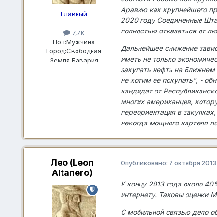
Аравию как крупнейшего про
Главный
2020 году Соединенные Штат
полностью отказаться от лю
7,7k
Пол:
Мужчина
Дальнейшее снижение завис
Город:
Свободная
иметь не только экономичес
Земля Бавария
закупать нефть на Ближнем 
не хотим ее покупать", - о
кандидат от Республиканск
многих американцев, котору
переориентация в закупках,
некогда мощного картеля п
Лео (Leon
Опубликовано:
7 октября 2013
Altanero)
К концу 2013 года около 40
интернету. Таковы оценки 
С мобильной связью дело об