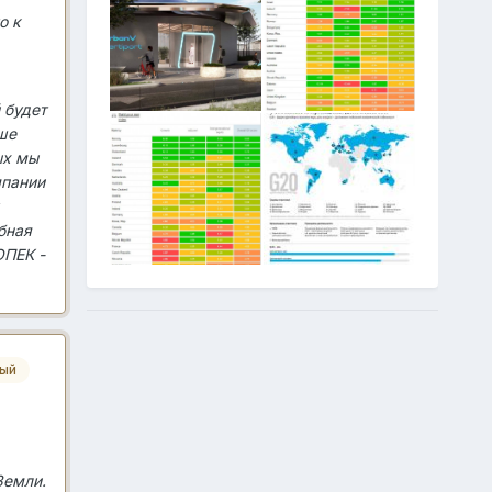
о к
 будет
ше
ых мы
мпании
бная
ОПЕК -
ный
Земли.