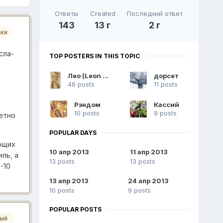
Ответы
Created
Последний ответ
143
13 г
2 г
ики
сла-
TOP POSTERS IN THIS TOPIC
Лео (Leon Altanero)
дорсет
46 posts
11 posts
Рэндом
Кассий
10 posts
9 posts
ретно
POPULAR DAYS
ющих
10 апр 2013
11 апр 2013
ль, а
13 posts
13 posts
-10
13 апр 2013
24 апр 2013
10 posts
9 posts
POPULAR POSTS
ный