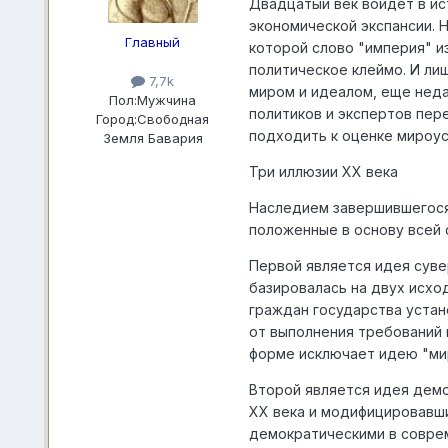
Двадцатый век войдет в ис
экономической экспансии. Н
Главный
которой слово "империя" и
политическое клеймо. И ли
7,7k
миром и идеалом, еще неда
Пол:
Мужчина
политиков и экспертов пер
Город:
Свободная
подходить к оценке мироус
Земля Бавария
Три иллюзии ХХ века
Наследием завершившегося 
положенные в основу всей 
Первой является идея сувер
базировалась на двух исхо
граждан государства устан
от выполнения требований 
форме исключает идею "ми
Второй является идея демо
ХХ века и модифицировавши
демократическими в соврем