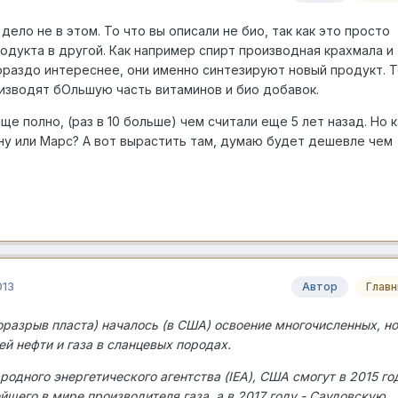
ело не в этом. То что вы описали не био, так как это просто
одукта в другой. Как например спирт производная крахмала и
гораздо интереснее, они именно синтезируют новый продукт. 
оизводят бОльшую часть витаминов и био добавок.
ще полно, (раз в 10 больше) чем считали еще 5 лет назад. Но к
ну или Марс? А вот вырастить там, думаю будет дешевле чем
013
Автор
Глав
роразрыв пласта) началось (в США) освоение многочисленных, но
й нефти и газа в сланцевых породах.
одного энергетического агентства (IEA), США смогут в 2015 го
йшего в мире производителя газа, а в 2017 году - Саудовскую