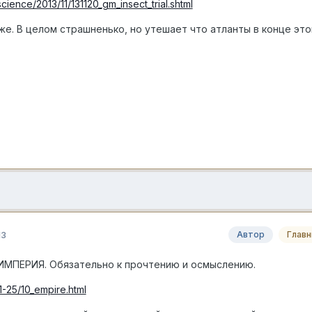
cience/2013/11/131120_gm_insect_trial.shtml
же. В целом страшненько, но утешает что атланты в конце это
13
Автор
Глав
ИМПЕРИЯ. Обязательно к прочтению и осмыслению.
1-25/10_empire.html