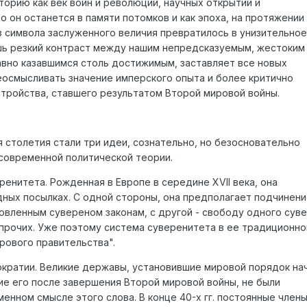
торию как век войн и революций, научных открытий и
о он останется в памяти потомков и как эпоха, на протяжении
з символа заслуженного величия превратилось в унизительное
шь резкий контраст между нашим непредсказуемым, жестоким
вно казавшимся столь достижимым, заставляет все новых
еосмысливать значение имперского опыта и более критично
тройства, ставшего результатом Второй мировой войны.
столетия стали три идеи, сознательно, но безосновательно
современной политической теории.
енитета. Рожденная в Европе в середине XVII века, она
дных посылках. С одной стороны, она предполагает подчинени
овленным сувереном законам, с другой - свободу одного сув
прочих. Уже поэтому система суверенитета в ее традиционно
рового правительства".
кратии. Великие державы, установившие мировой порядок на
е его после завершения Второй мировой войны, не были
енном смысле этого слова. В конце 40-х гг. постоянные член