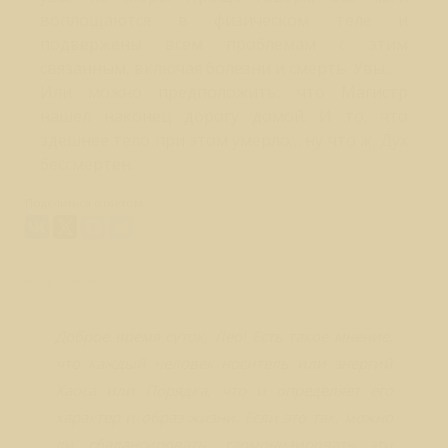
воплощаются в физическом теле и
подвержены всем проблемам с этим
связанным, включая болезни и смерть. Увы…
Или можно предположить, что Магистр
нашел наконец дорогу домой. И то, что
здешнее тело при этом умерло… ну что ж, Дух
бессмертен.
Поделиться ответом:
Вопрос № 803
Доброе время суток, Лео! Есть такое мнение,
что каждый человек носитель или энергий
Хаоса или Порядка, что и определяет его
характер и образ жизни. Если это так, можно
ли сбалансировать, гармонизировать эти