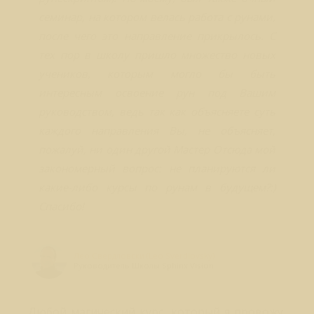
семинар, на котором велась работа с рунами,
после чего это направление прикрылось. С
тех пор в школу пришло множество новых
учеников, которым могло бы быть
интересным освоение рун под Вашим
руководством, ведь так как объясняете суть
каждого направления Вы, не объясняет,
пожалуй, ни один другой Мастер Отсюда мой
закономерный вопрос: не планируются ли
какие-либо курсы по рунам в будущем?:)
Спасибо!
Лео Свердловски (Leo Sverdlovsky)
Руководитель Школы Sphinx Vision
Любой магический курс, который я провожу,