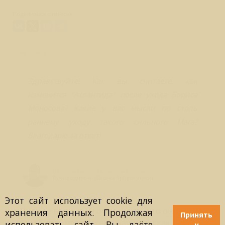
Поделиться ответом:
Вопрос № 814
Здравствуйте! Как вы считаете, как
изменится "Атлантида" после ухода Бориса
Моносова? Какие у вас мысли по столь
раннему уходу такого сильного Мага?
Благодарю за ответ!
Лео Свердловски (Leo Sverdlovsky)
Руководитель Школы Sphinx Vision
Этот сайт использует cookie для
Прежде всего, нам очень жаль, что он ушёл.
хранения данных. Продолжая
Принять
Тем более, что мы сами начинали как заочное
использовать сайт, Вы даёте
и