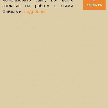
отделение Школы Магии Атлантида, именно
закрыть
согласие на работу с этими
с этого и началась наша Школа.
файлами.
Подробнее
Из чего несложно понять, что были его
учениками, в том числе получили
командорские и лейтенант-командорские
патенты.
Однако со временем решили идти по другому
Пути, впрочем, ничуть не противоречащему
парадигме Моносова.
Любая Школа - это целый комплекс людей и
взаимодействий.
И очень важно что является фундаментом и
движущей силой этой организации.
Организации бывают формальные,
основанные на согласии сотен тысяч или
миллионов людей, как например,
государство. Бывают небольшие, основанные