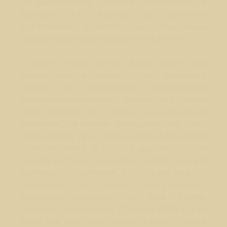
на материнском капитале основателей, и
зарплате как фирмы, где важными
участниками являются как владельцы,
управляющие, работники, так и клиенты.
С нашей точки зрения, базой ШМА была
личная сила и знания Бориса Моносова.
Личная сила обеспечивала своеобразный
энергетический коридор для всех, кто так или
иначе относил себя к ШМА. А знания давали
материал для многих преподавателей этого
направления. Увы, с уходом Бориса Моносова
ШМА лишилось и того, и другого. И если
знаний, которые он оставил, хватит еще для
длительного изучения (не говоря уже об
освоении), то поток энергетического
благоприятствования, на наш взгляд,
начинает съеживаться. Поэтому ШМА в том
виде, как она существовала ранее, с нашей