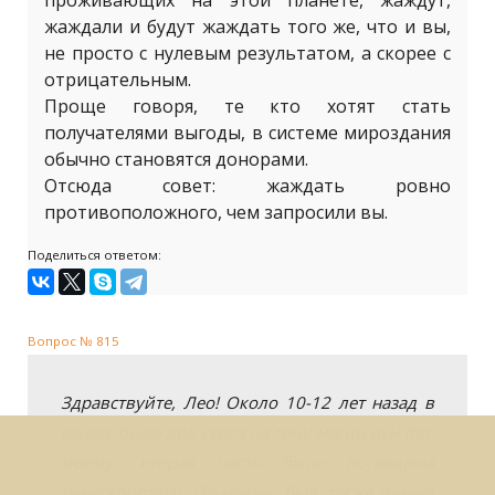
проживающих на этой планете, жаждут,
жаждали и будут жаждать того же, что и вы,
не просто с нулевым результатом, а скорее с
отрицательным.
Проще говоря, те кто хотят стать
получателями выгоды, в системе мироздания
обычно становятся донорами.
Отсюда совет: жаждать ровно
противоположного, чем запросили вы.
Поделиться ответом:
Вопрос № 815
Здравствуйте, Лео! Около 10-12 лет назад в
школе было два курса на тему магии рун (по-
моему, вторая часть была посвящена
рунескриптам). По-моему, был также очный