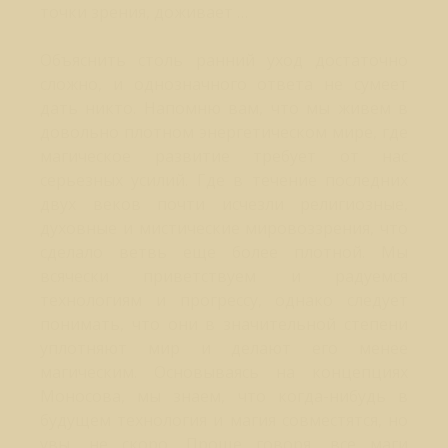
точки зрения, доживает …
Объяснить столь ранний уход достаточно
сложно, и однозначного ответа не сумеет
дать никто. Напомню вам, что мы живем в
довольно плотном энергетическом мире, где
магическое развитие требует от нас
серьезных усилий. Где в течение последних
двух веков почти исчезли религиозные,
духовные и мистические мировоззрения, что
сделало ветвь еще более плотной. Мы
всячески приветствуем и радуемся
технологиям и прогрессу, однако следует
понимать, что они в значительной степени
уплотняют мир и делают его менее
магическим. Основываясь на концепциях
Моносова, мы знаем, что когда-нибудь в
будущем технология и магия совместятся, но
увы, не скоро. Проще говоря, все маги