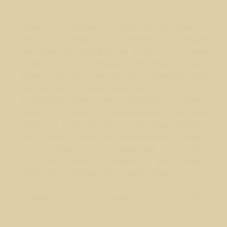
Руны в свое время оказались интересным, но
очень сложным для современных людей
методом. Еще раз: дело не в том, что тот или
иной источник сильнее или лучше, более
важно насколько вы способны изменить себя
для работы с этим источником.
В данный момент мы осваиваем источник
Силы, исторически называемый Ци или
Прана, и похожий на то, как представляют
себе люди Стихии как явления мира - вода,
огонь, воздух и т.д. И надеемся, что логика
этих источников окажется для наших
учеников конгруэнтнее нежели Руны.
Ссылка на курс по Ци:
https://sphinx.vision/school/uchebnye-
predmety/1963-zivaj-tsi