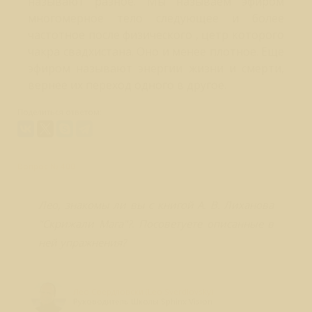
называют разное. Мы называем эфиром
многомерное тело следующее и более
частотное после физического , цетр которого
чакра свадхистана. Оно и менее плотное. Еще
эфиром называют энергии жизни и смерти,
вернее их переход одного в другое.
Поделиться ответом:
Вопрос № 400
Лео, знакомы ли вы с книгой А. В. Лиханова
"Скрижали Мага"?. Посоветуете описанные в
ней упражнения?
Лео Свердловски (Leo Sverdlovsky)
Руководитель Школы Sphinx Vision