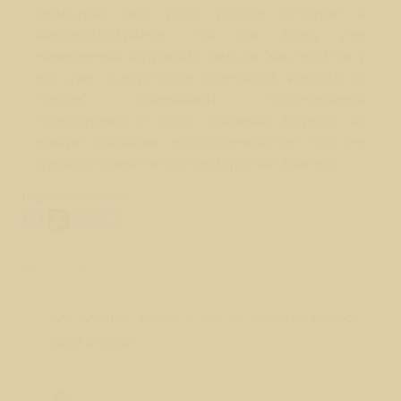
реальных, ибо дело долгое опасное и
малоэффективное, так как вред уже
нанесенный исправить нельзя (как если бы у
вас уже съели часть личности). Иногда за
"бесов" принимают проснувшееся
подсознание и голос союзника (одного из
ваших прошлых воплощений).Так что не
спешите ставить себе или другим диагноз.
Поделиться ответом:
Вопрос № 403
как дастичь магию и как её развить магию
льда и вады