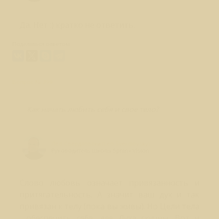
Да. Нет :) кратко не ответить.
Поделиться ответом:
Вопрос № 399
Как начать любить себя и своё тело?
Лео Свердловски (Leo Sverdlovsky)
Руководитель Школы Sphinx Vision
Слово любовь означает привязанность и
притягательность. А значит ваш дух и так
привязан к телу (пока вы живы). Но Цели тела
, обеспечить себя, для Духа скучны. Вот и