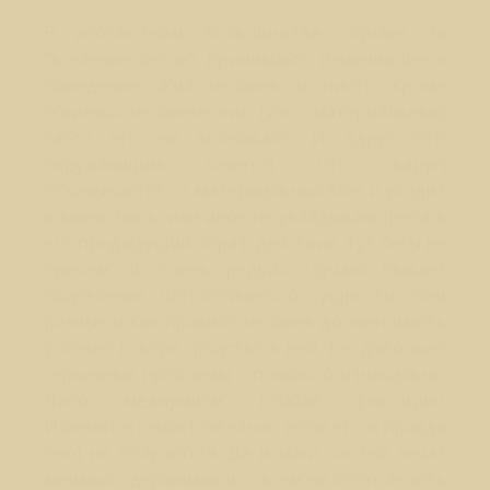
В абсолютном большинстве случаев за
"вселение бесов" принимают изменившееся
поведение. Жил человек и ничто кроме
обычных человеческих (узко материальных)
забот его не волновало. И вдруг (это
окружающим кажется что вдруг)
отказывается от материальных благ и уходит
в монастырь, или иное не укладывающееся в
его предыдущий образ, действие. Тут бесы не
причем. В очень редких случаях бывает
подселение патологической сущности. Они
разные и как правило человек должен иметь
условно говоря сродство к ней. Т.е. довольно
серьезные проблемы с психикой изначально.
Либо медиумизм (слабая фиксация).
Излечится самостоятельно (если это и правда
оно) не получиться. Да и маги охотно лечат
мнимых одержимых и совсем не хотят лечить