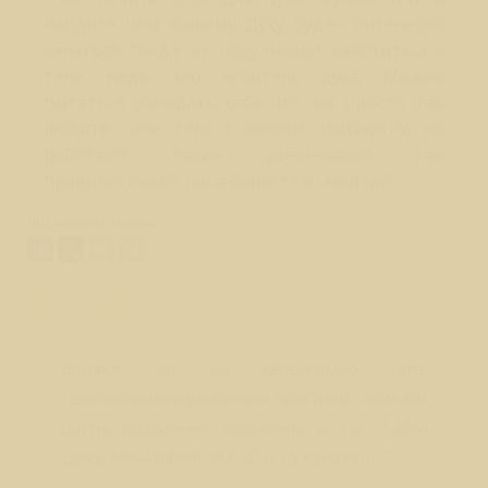
найдите чем вашему Духу будет интересно
заняться. Тогда он сразу начнет заботиться о
теле, ведь оно носитель духа. Можно
пытаться убеждать себя что вы просто так
людите свое тело ( многие пытаются) но
работают такие увещевания как
правилотолько пока ваше тело молодо.
Поделиться ответом:
Вопрос № 398
Влияют ли на серебряную нить
телесноориентированные практики такие как
цигун, различные пранаямы и т.д. ? Или
здесь только работа с 22 и 15 Каналами?