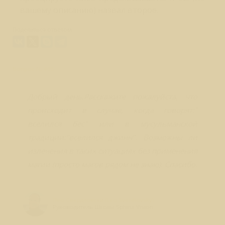
вашему описанию) назвал второе.
Поделиться ответом:
Вопрос № 405
Добрый день.Расскажите пожалуйста, что
происходит в случае, когда говорят:"
вселился бес" или в мусульманской
традиции:"вселился джинн". Возможны ли
излечения в таких ситуациях без применения
магии (просто магов рядом не знаю). Спасибо.
Лео Свердловски (Leo Sverdlovsky)
Руководитель Школы Sphinx Vision