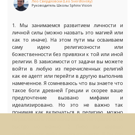
Лео Свердловски (Leo Sverdlovsky)
Руководитель Школы Sphinx Vision
1. Мы занимаемся развитием личности и
личной силы (можно назвать это магией или
как то иначе). На этом пути мы осваиваем
саму идею религиозности или
божественности без привязки к той или иной
религии. В зависимости от задачи вы можете
войти в любую из перечисленных религий
как ее адепт или перейти в другую выполнив
намеченное. Я сомневаюсь что вы знаете что
такое боги древней Греции и скорее ваше
предпочтение вызвано мифами и
идеализировано. Но это не важно так
понимая как включаться в религию, можно
переключать пантеоны богов. Не просто и не
быстро но можно. 2. Либо вы хорошо
проецируете либо предсказываете. Я бы (по