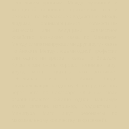
нескольким уровням. Между мужчиной и
женщиной возникает притяжение тел и
резонанс по Муладхаре-Свадхистане. Между
людьми, занимающимися совместным
бизнесом или ведущими совместное
хозяйство. возникает связь по Манипуре.
Между симпатизирующими друг другу - связь
по Анахате. Между людьми одной профессии
или одних интересов - связь по Вишудхе.
Когда люди очень хорошо понимают друг
друга, можно сказать. что возникает
небольшая связь по Аджне. Люди.
принадлежащие к одному Эгрегору, связаны
через него по Сахасраре. Обычные люди
ограничиваются обычно одной, максимум
двумя связями, например, Свадхистана и
Манипура. Маги ищут резонансы по
максимальному количеству чакр (связей).