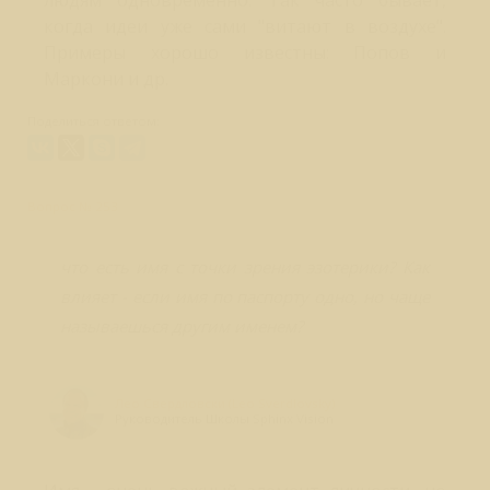
людям одновременно. Так часто бывает,
когда идеи уже сами "витают в воздухе".
Примеры хорошо известны: Попов и
Маркони и др.
Поделиться ответом:
Вопрос № 253
что есть имя с точки зрения эзотерики? Как
влияет - если имя по паспорту одно, но чаще
называешься другим именем?
Лео Свердловски (Leo Sverdlovsky)
Руководитель Школы Sphinx Vision