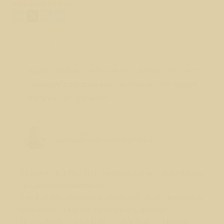
Поделиться ответом:
Вопрос № 255
Когда сильно заболевает дочка 10 лет,
умирают родственники, мужчины. Это может
быть как-то связанно?
Лео Свердловски (Leo Sverdlovsky)
Руководитель Школы Sphinx Vision
Скорее всего, Вы неправильно поставили
последовательности.
Следовало написать: умирают родственники-
мужчины, а затем заболевает дочка.
Поскольку каждый человек связан с