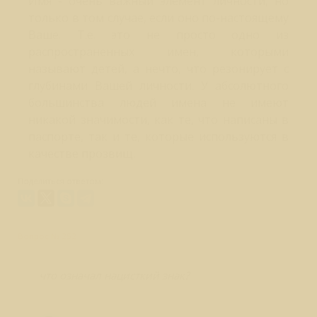
Имя - очень важный элемент личности, но
только в том случае, если оно по-настоящему
Ваше. Т.е. это не просто одно из
распространенных имен, которыми
называют детей, а нечто, что резонирует с
глубинами Вашей личности. У абсолютного
большинства людей имена не имеют
никакой значимости, как те, что написаны в
паспорте, так и те, которые используются в
качестве прозвищ.
Поделиться ответом:
Вопрос № 252
что означал нацисткий знак?