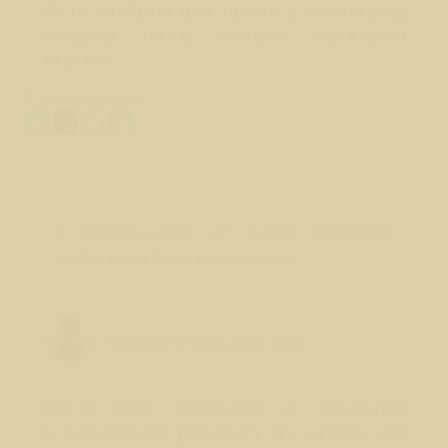
Не то, чтобы нельзя, просто в этот период
женщина очень активно вытягивает
энергию.
Поделиться ответом:
Вопрос № 256
А мужчины-маги по каким критериям
выбирают себе спутницу жизни?
Лео Свердловски (Leo Sverdlovsky)
Руководитель Школы Sphinx Vision
Любая пара образуется в результате
возникновения резонанса по одному или