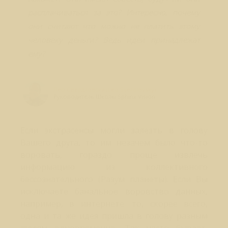
расплачиваться за это? Интересно, почему
они считают что можно не платить этому
человеку деньги? Ведь идеи принадлежат
ему?
Лео Свердловски (Leo Sverdlovsky)
Руководитель Школы Sphinx Vision
Если экстрасенсы могли залезть в голову
Вашего друга, то им незачем было что-то
воровать, гораздо проще извлечь
информацию из коллективного
бессознательного (Разум планеты). Если Вы
исключаете банальное воровство данных,
например, в интернете. то, скорее всего,
одна и та же идея пришла в голову разным