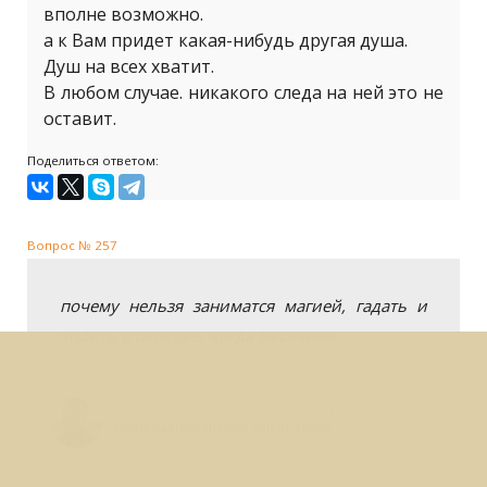
вполне возможно.
а к Вам придет какая-нибудь другая душа.
Душ на всех хватит.
В любом случае. никакого следа на ней это не
оставит.
Поделиться ответом:
Вопрос № 257
почему нельзя заниматся магией, гадать и
ходить в церковь, когда месячные
Лео Свердловски (Leo Sverdlovsky)
Руководитель Школы Sphinx Vision