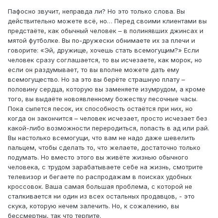
Пафосно звучит, неправда ли? Но это только слова. Вы
действительно можете всё, но… Перед своими клиентами вы
предстаёте, как обычный человек – в полинявших джинсах и
мятой футболке. Вы по-дружески обнимаете их за плечи и
говорите: «Эй, дружище, хочешь стать всемогущим?» Если
человек сразу соглашается, то вы исчезаете, как морок, но
если он раздумывает, то вы вполне можете дать ему
всемогущество. Но за это вы берёте страшную плату –
половину сердца, которую вы заменяете изумрудом, а кроме
того, вы выдаёте новоявленному божеству песочные часы.
Пока сыпется песок, их способность остаётся при них, но
когда он закончится – человек исчезает, просто исчезает без
какой-либо возможности переродиться, попасть в ад или рай.
Вы настолько всемогущи, что вам не надо даже шевелить
пальцем, чтобы сделать то, что желаете, достаточно только
подумать. Но вместо этого вы живёте жизнью обычного
человека, с трудом зарабатываете себе на жизнь, смотрите
телевизор и бегаете по распродажам в поисках удобных
кроссовок. Ваша самая большая проблема, с которой не
сталкивается ни один из всех остальных продавцов, - это
скука, которую нечем залечить. Но, к сожалению, вы
бессмертны, так что терпите.