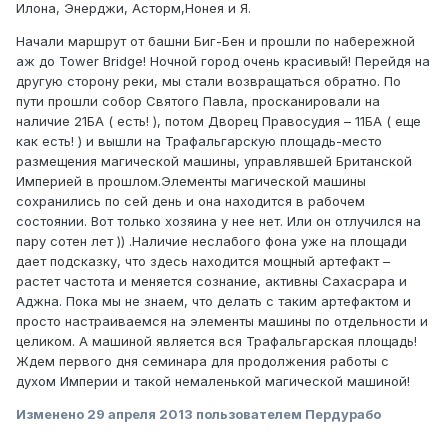
Илона, Энерджи, Асторм,Нонея и Я.
Начали маршрут от башни Биг-Бен и прошли по набережной
аж до Tower Bridge! Ночной город очень красивый! Перейдя на
другую сторону реки, мы стали возвращаться обратно. По
пути прошли собор Святого Павла, просканировали на
наличие 21БА ( есть! ), потом Дворец Правосудия – 11БА ( еще
как есть! ) и вышли на Трафальгарскую площадь-место
размещения магической машины, управлявшей Британской
Империей в прошлом.Элементы магической машины
сохранились по сей день и она находится в рабочем
состоянии. Вот только хозяина у нее нет. Или он отлучился на
пару сотен лет )) .Наличие неслабого фона уже на площади
дает подсказку, что здесь находится мощный артефакт –
растет частота и меняется сознание, активны Сахасрара и
Аджна. Пока мы не знаем, что делать с таким артефактом и
просто настраиваемся на элементы машины по отдельности и
целиком. А машиной является вся Трафальгарская площадь!
Ждем первого дня семинара для продолжения работы с
духом Империи и такой немаленькой магической машиной!
Изменено
29 апреля 2013
пользователем Пердурабо