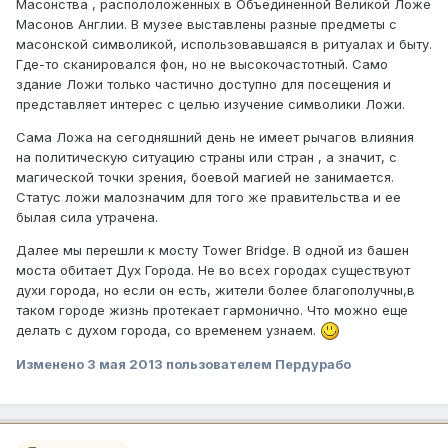
Масонства , распололоженных в Объединенной Великой Ложе
Масонов Англии. В музее выставлены разные предметы с
масонской символикой, использовавшаяся в ритуалах и быту.
Где-то сканировался фон, но не высокочастотный. Само
здание Ложи только частично доступно для посещения и
представляет интерес с целью изучение символики Ложи.
Сама Ложа на сегодняшний день не имеет рычагов влияния
на политическую ситуацию страны или стран , а значит, с
магической точки зрения, боевой магией не занимается.
Статус ложи малозначим для того же правительства и ее
былая сила утрачена.
Далее мы перешли к мосту Tower Bridge. В одной из башен
моста обитает Дух Города. Не во всех городах существуют
духи города, но если он есть, жители более благополучны,в
таком городе жизнь протекает гармонично. Что можно еще
делать с духом города, со временем узнаем.
Изменено
3 мая 2013
пользователем Пердурабо