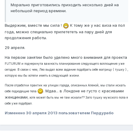
Морально приготовились приходить несколько дней на
небольшой период времени.
Выдержим, вместе мы сила !
К тому же у нас виза на пол
года, можно специально прилетететь на пару дней для
продолжения работы.
29 апреля.
На первом занятии было уделено много внимания для проекта
FUTURUM и подчеркнута важность планирования следующего воплощения уже
сегодня. В связи с чем, Лео выдал всем задание подобрать себе матрицу ( тушку ) ,
которую мы бы хотели иметь в следующей жизни.
После отработки практик на улицах города, описанных Аленой, мы стали искать
. Мдаа... в Лондоне не густо с красивыми
себе подходящие тела
женщинами
, хотя может быть мы не там искали?? Зато тушку мужского пола я
себе уже подобрал.
Изменено
30 апреля 2013
пользователем Пердурабо