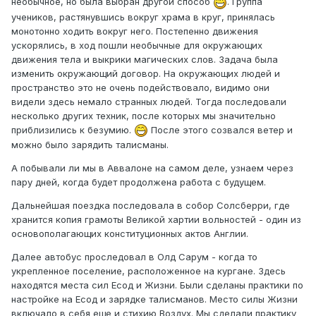
необычное, но была выбран другой способ
. Группа
учеников, растянувшись вокруг храма в круг, принялась
монотонно ходить вокруг него. Постепенно движения
ускорялись, в ход пошли необычные для окружающих
движения тела и выкрики магических слов. Задача была
изменить окружающий договор. На окружающих людей и
пространство это не очень подействовало, видимо они
видели здесь немало странных людей. Тогда последовали
несколько других техник, после которых мы значительно
приблизились к безумию.
После этого созвался ветер и
можно было зарядить талисманы.
А побывали ли мы в Аввалоне на самом деле, узнаем через
пару дней, когда будет продолжена работа с будущем.
Дальнейшая поездка последовала в собор Солсберри, где
хранится копия грамоты Великой хартии вольностей - один из
основополагающих конституционных актов Англии.
Далее автобус проследовал в Олд Сарум - когда то
укрепленное поселение, расположенное на кургане. Здесь
находятся места сил Есод и Жизни. Были сделаны практики по
настройке на Есод и зарядке талисманов. Место силы Жизни
включало в себя еще и стихию Воздух. Мы сделали практику