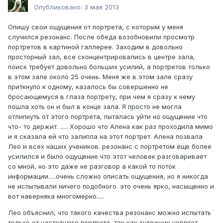
Опубликовано:
3 мая 2013
Опишу свои ощущения от портрета, с которым у меня
случился резонанс. После обеда возобновили просмотр
портретов в картиной галлерее. Заходим в довольно
просторный зал, все сконцентрировались в центре зала,
поиск требует довольно больших усилий, а портретов только
в этом зале около 25 очень. Меня же в этом зале сразу
приткнуло к одному, казалось бы совершенно не
бросающемуся в глаза портрету, при чем я сразу к нему
пошла хоть он и был в конце зала. Я просто не могла
отлипнуть от этого портрета, пыталась уйти но ощущение что
что- то держит. ..... Хорошо что Алена как раз проходила мимо
и я сказала ей что залипла на этот портрет. Алена позвала
Лео и всех наших учеников. резонанс с портретом еще более
усилился и было ощущение что этот человек разговаривает
со мной, но это даже не разговор а какой то поток
информации.....очень сложно описать ощущения, но я никогда
не испытывали ничего подобного. это очень ярко, насыщенно и
вот наверняка многомерно.....
Лео объяснил, что такого качества резонанс можно испытать
только от настоящего портрета, так как художник цепляет