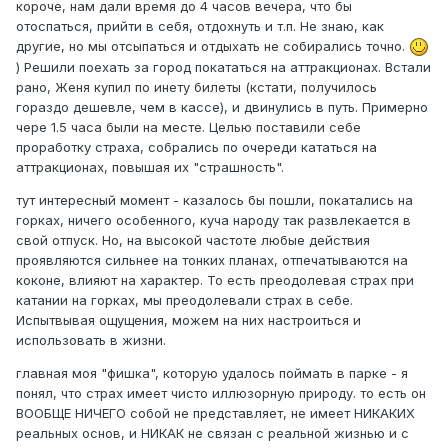
короче, нам дали время до 4 часов вечера, что бы
отоспаться, прийти в себя, отдохнуть и т.п. Не знаю, как
другие, но мы отсыпаться и отдыхать не собирались точно.
) Решили поехать за город покататься на аттракционах. Встали
рано, Женя купил по инету билеты (кстати, получилось
гораздо дешевле, чем в кассе), и двинулись в путь. Примерно
чере 1.5 часа были на месте. Целью поставили себе
проработку страха, собрались по очереди кататься на
аттракционах, повышая их "страшность".
тут интересный момент - казалось бы пошли, покатались на
горках, ничего особенного, куча народу так развлекается в
свой отпуск. Но, на высокой частоте любые действия
проявляются сильнее на тонких планах, отпечатываются на
коконе, влияют на характер. То есть преодолевая страх при
катании на горках, мы преодолевали страх в себе.
Испытвывая ощущения, можем на них настроиться и
использовать в жизни.
главная моя "фишка", которую удалось поймать в парке - я
понял, что страх имеет чисто иллюзорную природу. то есть он
ВООБЩЕ НИЧЕГО собой не представляет, не имеет НИКАКИХ
реальных основ, и НИКАК не связан с реальной жизнью и с