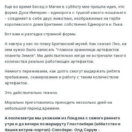
Еще во время Бесед о Магии в субботу мне пришла идея, что
форма Духа Империи - единорога с тушкой какого-кошачьего
- соединяет в себе двух животных, изображенных на гербе
королевского дома Британии: собственно Единорога и Льва.
Вот вам и разгадка странной формы.
А завтра у нас по плану Британский музей. Как сказал Лео, на
нем нужно было написать "главное хранилище артефактов
планеты Земля". Мы действительно нигде не встречали такого
количества реально работающих артефактов.
Немного переживаем, как долго смогут выдержать ребята
пребывание, сканирование и работу с таким количеством
артефактов.
Это действительно тяжело.
Морально приготовились приходить несколько дней на
небольшой период времени.
А послезавтра мы уезжаем из Лондона с самого раннего
утра и до вечера по маршруту Гластонбери (аббатство и
башня ветров-портал)-Солсбери- Олд Сарум -