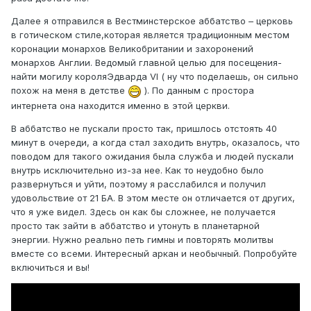
Далее я отправился в Вестминстерское аббатство – церковь
в готическом стиле,которая является традиционным местом
коронации монархов Великобритании и захоронений
монархов Англии. Ведомый главной целью для посещения-
найти могилу короляЭдварда VI ( ну что поделаешь, он сильно
похож на меня в детстве
). По данным с простора
интернета она находится именно в этой церкви.
В аббатство не пускали просто так, пришлось отстоять 40
минут в очереди, а когда стал заходить внутрь, оказалось, что
поводом для такого ожидания была служба и людей пускали
внутрь исключительно из-за нее. Как то неудобно было
развернуться и уйти, поэтому я расслабился и получил
удовольствие от 21 БА. В этом месте он отличается от других,
что я уже видел. Здесь он как бы сложнее, не получается
просто так зайти в аббатство и утонуть в планетарной
энергии. Нужно реально петь гимны и повторять молитвы
вместе со всеми. Интересный аркан и необычный. Попробуйте
включиться и вы!