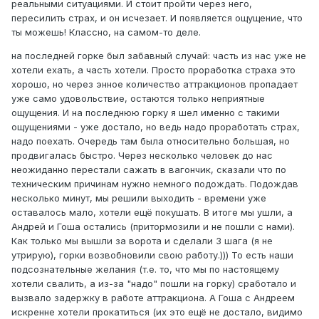
реальными ситуациями. И стоит пройти через него,
пересилить страх, и он исчезает. И появляется ощущение, что
ты можешь! Классно, на самом-то деле.
на последней горке был забавный случай: часть из нас уже не
хотели ехать, а часть хотели. Просто проработка страха это
хорошо, но через энное количество аттракционов пропадает
уже само удовольствие, остаются только неприятные
ощущения. И на последнюю горку я шел именно с такими
ощущениями - уже достало, но ведь надо проработать страх,
надо поехать. Очередь там была относительно большая, но
продвигалась быстро. Через несколько человек до нас
неожиданно перестали сажать в вагончик, сказали что по
техническим причинам нужно немного подождать. Подождав
несколько минут, мы решили выходить - времени уже
оставалось мало, хотели ещё покушать. В итоге мы ушли, а
Андрей и Гоша остались (притормозили и не пошли с нами).
Как только мы вышли за ворота и сделали 3 шага (я не
утрирую), горки возвобновили свою работу.))) То есть наши
подсознательные желания (т.е. то, что мы по настоящему
хотели свалить, а из-за "надо" пошли на горку) сработало и
вызвало задержку в работе аттракциона. А Гоша с Андреем
искренне хотели прокатиться (их это ещё не достало, видимо