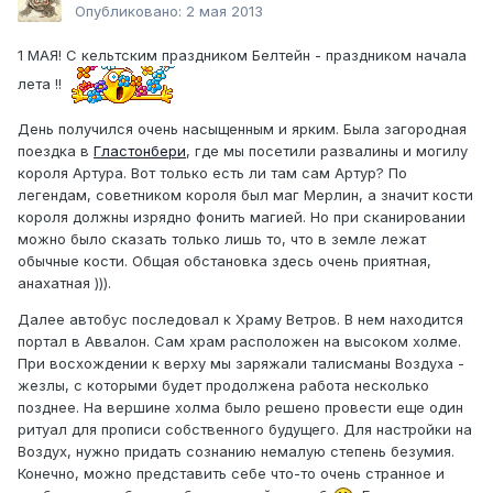
Опубликовано:
2 мая 2013
1 МАЯ! С кельтским праздником Белтейн - праздником начала
лета !!
День получился очень насыщенным и ярким. Была загородная
поездка в
Гластонбери
, где мы посетили развалины и могилу
короля Артура. Вот только есть ли там сам Артур? По
легендам, советником короля был маг Мерлин, а значит кости
короля должны изрядно фонить магией. Но при сканировании
можно было сказать только лишь то, что в земле лежат
обычные кости. Общая обстановка здесь очень приятная,
анахатная ))).
Далее автобус последовал к Храму Ветров. В нем находится
портал в Аввалон. Сам храм расположен на высоком холме.
При восхождении к верху мы заряжали талисманы Воздуха -
жезлы, с которыми будет продолжена работа несколько
позднее. На вершине холма было решено провести еще один
ритуал для прописи собственного будущего. Для настройки на
Воздух, нужно придать сознанию немалую степень безумия.
Конечно, можно представить себе что-то очень странное и