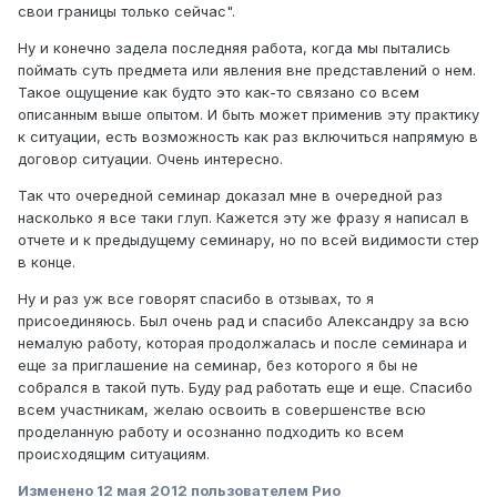
свои границы только сейчас".
Ну и конечно задела последняя работа, когда мы пытались
поймать суть предмета или явления вне представлений о нем.
Такое ощущение как будто это как-то связано со всем
описанным выше опытом. И быть может применив эту практику
к ситуации, есть возможность как раз включиться напрямую в
договор ситуации. Очень интересно.
Так что очередной семинар доказал мне в очередной раз
насколько я все таки глуп. Кажется эту же фразу я написал в
отчете и к предыдущему семинару, но по всей видимости стер
в конце.
Ну и раз уж все говорят спасибо в отзывах, то я
присоединяюсь. Был очень рад и спасибо Александру за всю
немалую работу, которая продолжалась и после семинара и
еще за приглашение на семинар, без которого я бы не
собрался в такой путь. Буду рад работать еще и еще. Спасибо
всем участникам, желаю освоить в совершенстве всю
проделанную работу и осознанно подходить ко всем
происходящим ситуациям.
Изменено
12 мая 2012
пользователем Рио