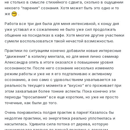
не столько в смысле стихийного сдвига, сколько в ощущении
некоего "парения" сознания. Хотя может быть это одно и то
же
.
Работа все три дня была для меня интенсивной, к концу дня
уже уставал и к сожалению не было уже сил продолжать
общение на посиделках в кафе. Хотя многие другие участники
сумели воспользоваться такой нечастой возможностью.
Практики по ситуациям конечно добавили новые интересные
"движения" в копилку ментала, но для меня лично семинар
Александра опять в итоге оказался о повышении уровня
осознанности. После него сознание несколько изменило
режим работы и уже не я его подталкиваю к активному
осознанию, а оно само с удовольствием ухватывается за
реальность текущего момента и "вкусно" его проживает при
этом захватывая более тонкие аспекты. Пока конечно эти
периоды "просыпания" все еще короткие, но уже не просто
точечные, как были до того.
Очень понравились полдня практик в парке! Казалось бы
недолгие практики, но энергетика реально уплотнилась и
насытилась. Удивила сила потока от дерева, которую
инициировала партнер по парной практике с деревом.