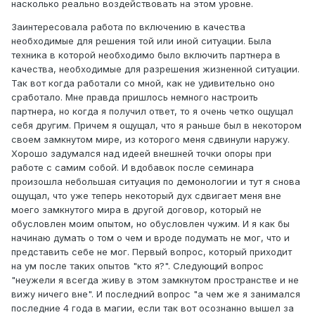
насколько реально воздействовать на этом уровне.
Заинтересовала работа по включению в качества
необходимые для решения той или иной ситуации. Была
техника в которой необходимо было включить партнера в
качества, необходимые для разрешения жизненной ситуации.
Так вот когда работали со мной, как не удивительно оно
сработало. Мне правда пришлось немного настроить
партнера, но когда я получил ответ, то я очень четко ощущал
себя другим. Причем я ощущал, что я раньше был в некотором
своем замкнутом мире, из которого меня сдвинули наружу.
Хорошо задумался над идеей внешней точки опоры при
работе с самим собой. И вдобавок после семинара
произошла небольшая ситуация по демонологии и тут я снова
ощущал, что уже теперь некоторый дух сдвигает меня вне
моего замкнутого мира в другой договор, который не
обусловлен моим опытом, но обусловлен чужим. И я как бы
начинаю думать о том о чем и вроде подумать не мог, что и
представить себе не мог. Первый вопрос, который приходит
на ум после таких опытов "кто я?". Следующий вопрос
"неужели я всегда живу в этом замкнутом пространстве и не
вижу ничего вне". И последний вопрос "а чем же я занимался
последние 4 года в магии, если так вот осознанно вышел за