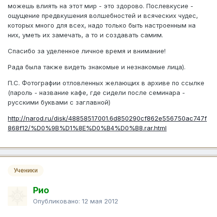
можешь влиять на этот мир - это здорово. Послевкусие -
ощущение предвкушения волшебностей и всяческих чудес,
которых много для всех, надо только быть настроенным на
них, уметь их замечать, а то и создавать самим.
Спасибо за уделенное личное время и внимание!
Рада была также видеть знакомые и незнакомые лица).
П.С. Фотографии отловленных желающих в архиве по ссылке
(пароль - название кафе, где сидели после семинара -
русскими буквами с заглавной)
http://narod.ru/disk/48858517001.6d850290cf862e556750ac747f
868f12/%D0%9B%D1%8E%D0%B4%D0%B8.rar.html
Ученики
Рио
Опубликовано:
12 мая 2012