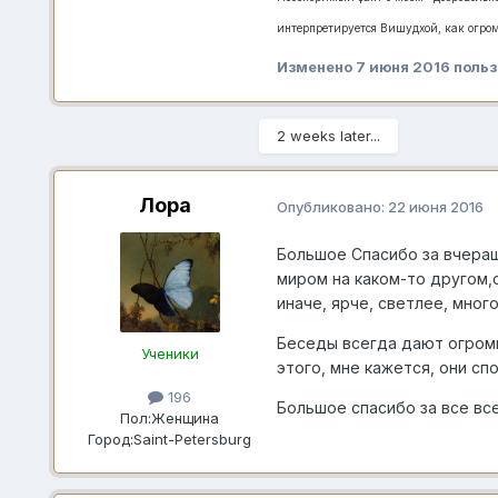
интерпретируется Вишудхой, как огром
Изменено
7 июня 2016
польз
2 weeks later...
Лора
Опубликовано:
22 июня 2016
Большое Спасибо за вчера
миром на каком-то другом,
иначе, ярче, светлее, мног
Беседы всегда дают огром
Ученики
этого, мне кажется, они с
196
Большое спасибо за все вс
Пол:
Женщина
Город:
Saint-Petersburg