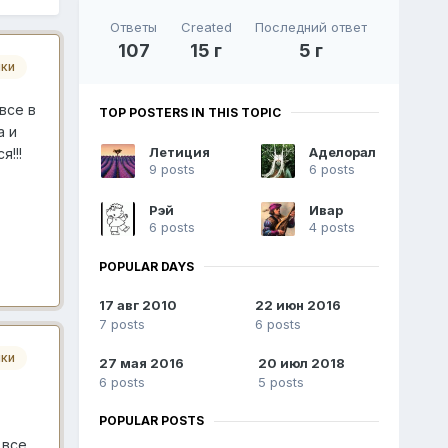
Ответы
Created
Последний ответ
107
15 г
5 г
ики
все в
TOP POSTERS IN THIS TOPIC
а и
Летиция
Аделорал
!!!
9 posts
6 posts
Рэй
Ивар
6 posts
4 posts
POPULAR DAYS
17 авг 2010
22 июн 2016
7 posts
6 posts
ики
27 мая 2016
20 июл 2018
6 posts
5 posts
POPULAR POSTS
 все