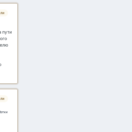
ли
а пути
того
телю
о
ли
ботки