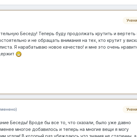
Учен
тельную Беседу! Теперь буду продолжать крутить и вертеть 
стоятельно и не обращать внимания на тех, кто крутит у виск
иста. Я нарабатываю новое качество! и мне это очень нравится
ыдержит
зменено)
Учен
ние Беседы! Вроде бы все то, что сказали, было уже давно
е менее многое добавилось и теперь на многие вещи я могу
им углом! В который раз убеждаюсь что знания не статичны, а