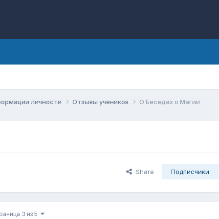
формации личности
Отзывы учеников
О Беседах о Магии
Share
Подписчики
раница 3 из 5