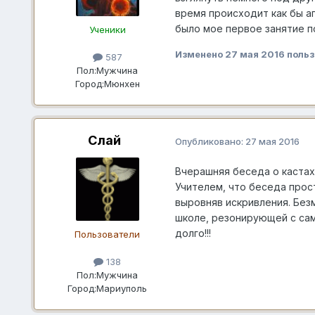
время происходит как бы ап
было мое первое занятие п
Ученики
Изменено
27 мая 2016
польз
587
Пол:
Мужчина
Город:
Мюнхен
Слай
Опубликовано:
27 мая 2016
Вчерашняя беседа о кастах
Учителем, что беседа прос
выровняв искривления. Без
школе, резонирующей с сам
долго!!!
Пользователи
138
Пол:
Мужчина
Город:
Мариуполь