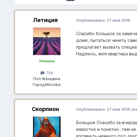
Летиция
Опубликовано:
27 мая 2016
Спасибо большое за замеча
доме, пытаться чинить само
предлагает вызвать специал
Надеюсь, моя квартира в
Ученики
768
Пол:
Женщина
Город:
Москва
Скорпион
Опубликовано:
27 мая 2016
(и
Большое Спасибо за вчераш
известно и понятно...тем н
взглянуть немного под друг