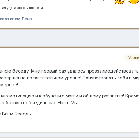
ная удача этого воплощения.
ователем Лена
Учен
шнюю беседу! Мне первый раз удалось провзаимодействовать
совершенно восхитительном уровне! Почувствовать себя и ми
омернее!
ную мотивацию и к обучению магии и общему развитию! Кром
пособствуют объединению Нас в Мы
е Ваши Беседы!