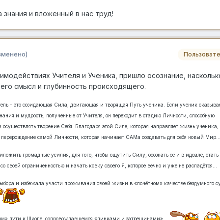
 знания и вложенный в нас труд!
зменено)
Пользовате
аимодействиях Учителя и Ученика, пришло осознание, наскольк
 его смысл и глубинность происходящего.
ель - это созидающая Сила, двигающая и творящая Путь ученика. Если ученик оказыва
нания и мудрость, полученные от Учителя, он переходит в стадию Личности, способную
 осуществлять творение Себя. Благодаря этой Силе, которая направляет жизнь ученика,
м перерождение самой Личности, которая начинает САМа создавать для себя новый Мир
иложить громадные усилия, для того, чтобы ощутить Силу, осознать её и в идеале, стать
со своей ограниченностью и начать ковку своего Я, которое вечно и уже не распадётся…
выбора и избежала участи проживания своей жизни в «почётном» качестве бездумного с
ном» пути к Школе, сопровождавшемся «пинками и затрещинами»,