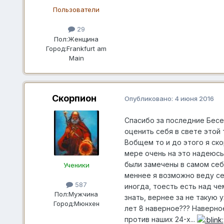
Пользователи
29
Пол:
Женщина
Город:
Frankfurt am
Main
Скорпион
Опубликовано:
4 июня 2016
Спасибо за последние Бесе
оценить себя в свете этой
Вобщем то и до этого я ско
мере очень на это надеюсь
были замечены в самом себ
Ученики
меннее я возможно веду се
587
иногда, тоесть есть над ч
Пол:
Мужчина
знать, вернее за не такую 
Город:
Мюнхен
лет 8 наверное??? Наверное
против наших 24-х...