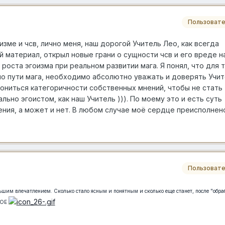
Пользовате
зме и чсв, лично меня, наш дорогой Учитель Лео, как всегда
 материал, открыл новые грани о сущности чсв и его вреде н
 роста эгоизма при реальном развитии мага. Я понял, что для 
по пути мага, необходимо абсолютно уважать и доверять Учи
ониться категоричности собственных мнений, чтобы не стать
льно эгоистом, как наш Учитель ))). По моему это и есть суть
ния, а может и нет. В любом случае моё сердце преисполнен
Пользовате
ьшим впечатлением. Сколько стало ясным и понятным и сколько еще станет, после "обра
НОЕ