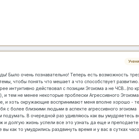
Учен
ды! Было очень познавательно! Теперь есть возможность тре
 темы, чтобы понять что мешает а что способствует развитию.
рее интуитивно действовал с позиции Эгоизма а не ЧСВ...(по к
), и тем не менее некоторые проблески Агрессивного Эгоизма
е, и хоть окружающие воспринимают меня вполне хорошо - т
бя с более близкими людьми в аспекте агрессивного эгоизма
ем подумать. В очередной раз удивляюсь как вы умудряетесь в
уж и долгую жизнь успели все это узнать да еще и преподаете
 вы как то умудрились раздвинуть время и у вас в сутках часо