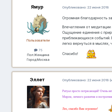
Ямур
Опубликовано:
22 июня 2016
Огромная благодарность за
Впечатления от медитации 
Ощущение единения с приро
приближающихся событий. В
Пользователи
легко вернуться в мыслях, 
75
Спасибо!
Пол:
Женщина
Город:
Москва
Эллет
Опубликовано:
22 июня 2016
(
Ритуал просто потрясающий! Очень инт
Миром, личного развития и построения
Лео, спасибо Вам огромное!