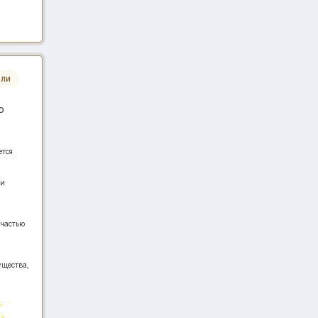
ли
о
ется
 и
…
 частью
ущества,