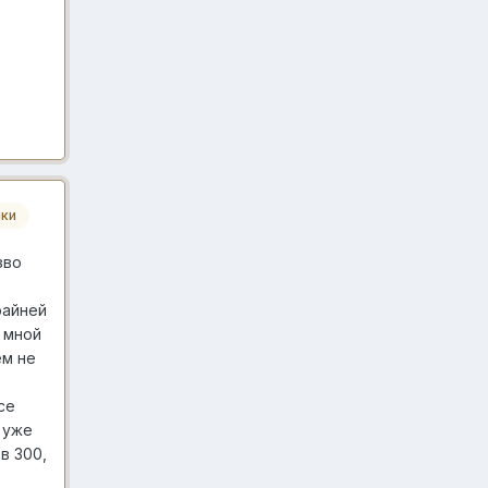
ики
зво
райней
 мной
ем не
се
 уже
в 300,