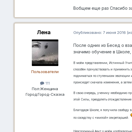
Вобщем еще раз Спасибо за
Лена
Опубликовано:
7 июня 2016
(и
После одних из Бесед о вз
значимо обучение в Школе,
В моём представлении, Истинный Учит
способен прочувствовать и применить з
Пользователи
подниматься по ступенькам эволюции и
происходят сначала изменения, а зате
111
Пол:
Женщина
В свою очередь, ученику необходимо пр
Город:
Город-Сказка
этой Силы, преодолеть отождествление 
Благодаря Школе, я получила свободу 
по соседству с «милой» секретаршей.
Неоспоримый факт о моём «доброволь