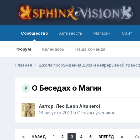
Сообщество
Активность
Магазин
Сайт
Форум
Календарь
Наша команда
Главная
Школа пробуждения Духа и непрерывной транс
О Беседах о Магии
Автор: Лео (Leon Altanero)
16 августа 2010
в
Отзывы учеников
НАЗАД
1
2
3
4
5
ВПЕРЁД
Ст