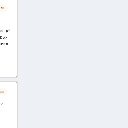
ли
лнца!
орых
яние
ики
 с