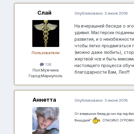
Слай
Опубликовано:
3 июня 2016
На вчерашней беседе о эгои
удивил. Мастерски поданный
развития, и о неизбежности
чтобы легко продвигаться 
(можно даже любить), стор
Пользователи
жертвой чсв и быть максима
138
настоящего процесса обуче
Пол:
Мужчина
благодарности Вам, Лео!!!
Город:
Мариуполь
Аннетта
Опубликовано:
3 июня 2016
От вчерашних Бесед до сих пор под бол
Вишудхой"
. СПАСИБО ОГРОМ