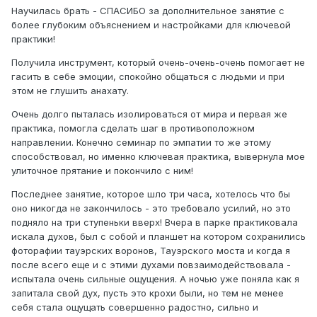
Научилась брать - СПАСИБО за дополнительное занятие с
более глубоким объяснением и настройками для ключевой
практики!
Получила инструмент, который очень-очень-очень помогает не
гасить в себе эмоции, спокойно общаться с людьми и при
этом не глушить анахату.
Очень долго пыталась изолироваться от мира и первая же
практика, помогла сделать шаг в противоположном
направлении. Конечно семинар по эмпатии то же этому
способствовал, но именно ключевая практика, вывернула мое
улиточное прятание и покончило с ним!
Последнее занятие, которое шло три часа, хотелось что бы
оно никогда не закончилось - это требовало усилий, но это
подняло на три ступеньки вверх! Вчера в парке практиковала
искала духов, был с собой и планшет на котором сохранились
фоторафии тауэрских воронов, Тауэрского моста и когда я
после всего еще и с этими духами повзаимодействовала -
испытала очень сильные ощущения. А ночью уже поняла как я
запитала свой дух, пусть это крохи были, но тем не менее
себя стала ощущать совершенно радостно, сильно и