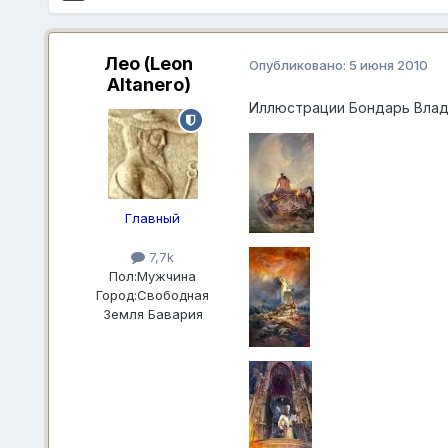
Лео (Leon
Опубликовано:
5 июня 2010
Altanero)
Иллюстрации Бондарь Вла
Главный
7,7k
Пол:
Мужчина
Город:
Свободная
Земля Бавария