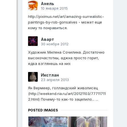
Анель
10 января 2015
http://piximus.net/art/amazing-surrealistic-
paintings-by-rob-gonsalves - может еще
кому то понравиться.
Аварт
30 ноября 2012
Художник Милена Сочилина. Достаточно
высокочастотны, аджна просто горит,
едва взглянешь на них
Икстлан
23 апреля 2013
Ян Вермеер, голландский живописец
(http://weekend.ria.ru/art/20121103/77711711
2.html) Почему-то как-то зацепило... ...
POSTED IMAGES