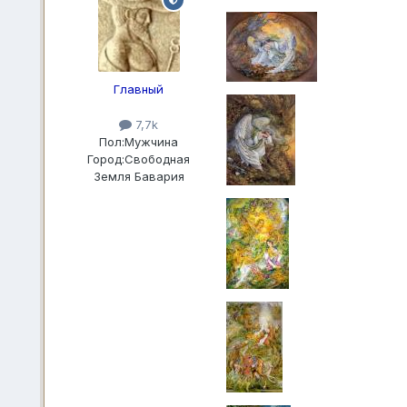
Главный
7,7k
Пол:
Мужчина
Город:
Свободная
Земля Бавария