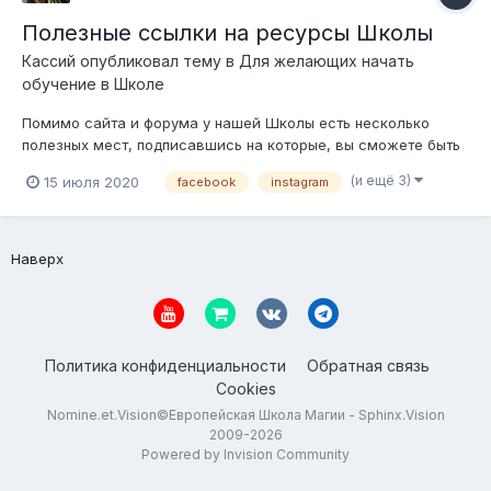
Полезные ссылки на ресурсы Школы
Кассий опубликовал тему в
Для желающих начать
обучение в Школе
Помимо сайта и форума у нашей Школы есть несколько
полезных мест, подписавшись на которые, вы сможете быть
в курсе происходящего. Своевременно получать
(и ещё 3)
15 июля 2020
facebook
instagram
уведомления об открытых занятиях, наборах на курсы и
очные семинары, видео записи прошедших бесед и многое
другое. Полезные ссылки:...
Наверх
Политика конфиденциальности
Обратная связь
Cookies
Nomine.et.Vision©Европейская Школа Магии - Sphinx.Vision
2009-2026
Powered by Invision Community