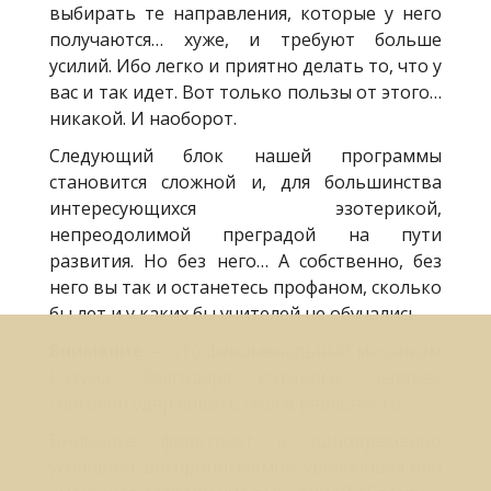
выбирать те направления, которые у него
получаются… хуже, и требуют больше
усилий. Ибо легко и приятно делать то, что у
вас и так идет. Вот только пользы от этого…
никакой. И наоборот.
Следующий блок нашей программы
становится сложной и, для большинства
интересующихся эзотерикой,
непреодолимой преградой на пути
развития. Но без него… А собственно, без
него вы так и останетесь профаном, сколько
бы лет и у каких бы учителей не обучались.
Внимание
— это феноменальный механизм
Разума, благодаря которому человек
способен удерживать себя в реальности.
Внимание фильтрует и одновременно
усиливает воспринимаемое, увеличивая или