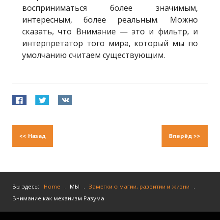
восприниматься более значимым,
интересным, более реальным. Можно
сказать, что Внимание — это и фильтр, и
интерпретатор того мира, который мы по
умолчанию считаем существующим.
<<
Назад
Вперёд
>>
Вы здесь:
Home
.
МЫ
.
Заметки о магии, развитии и жизни
.
Внимание как механизм Разума