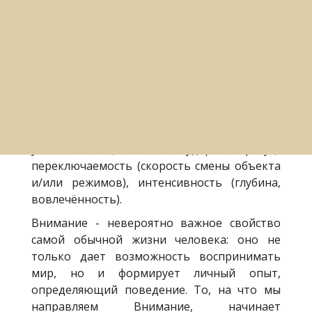
Именно поэтому мы можем рассматривать
Внимание как вектор, направленность.
Меняя направление Внимания, мы можем
менять реальность, по крайней мере, ту ее
часть, с которой взаимодействуем.
Внимание описывают общепринятыми и
понятными характеристиками: ширина,
масштабируемость (узкая или широкая),
устойчивость (способность удержать фокус),
переключаемость (скорость смены объекта
и/или режимов), интенсивность (глубина,
вовлечённость).
Внимание - невероятно важное свойство
самой обычной жизни человека: оно не
только дает возможность воспринимать
мир, но и формирует личный опыт,
определяющий поведение. То, на что мы
направляем Внимание, начинает