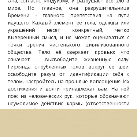
Она, согласно Индуизму, и разрушает все зло в
мире. Но главное, она разрушительница
Времени - главного препятствия на пути
идущего. Каждый элемент ее тела, одежды или
украшений несет конкретный, четко
выверенный смысл, и не может оцениваться с
точки зрения чистенького цивилизованного
общества. Тело её сверкает кровью: что
означает - высвободите жизненную силу.
Гирлянда отрубленных голов вокруг её шеи:
освободите разум от идентификации себя с
телом, настройтесь на прошлые воплощения. Их
достижения и долги принадлежат вам. На ней
пояс из человеческих рук, которые обозначают
неумолимое действие кармы (ответственности
за свои действия). В ушах у неё серьги из трупов
детей, что призывает ощущение вины за
бездействие и вялость своего Духа. Три глаза
богини управляют тремя силами: творением,