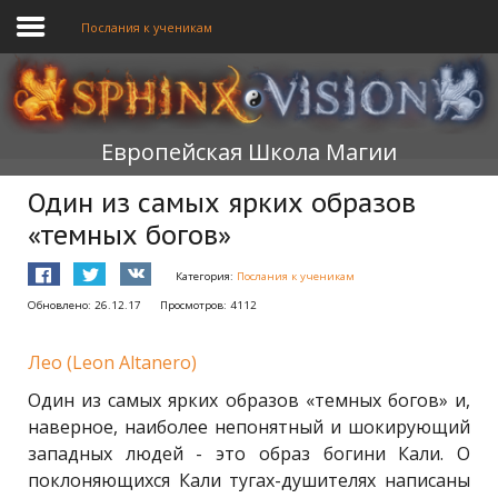
Послания к ученикам
ГЛАВНАЯ
Европейская Школа Магии
ОБУЧЕНИЕ
Один из самых ярких образов
ТЕОРИЯ
«темных богов»
МЫ
Категория:
Послания к ученикам
ФОРУМ
Обновлено: 26.12.17
Просмотров: 4112
БЛОГ
Лео (Leon Altanero)
ПОДАТЬ ЗАЯВКУ
Один из самых ярких образов «темных богов» и,
наверное, наиболее непонятный и шокирующий
западных людей - это образ богини Кали. О
поклоняющихся Кали тугах-душителях написаны