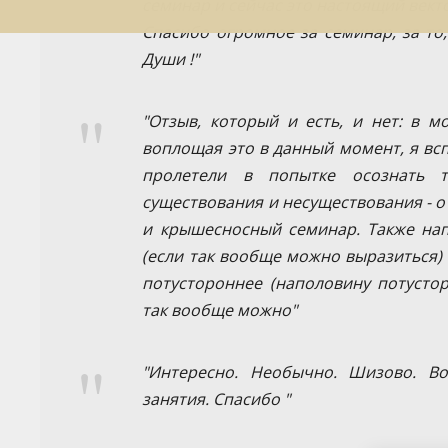
семинар и сейчас это настоящий вект
Спасибо огромное за семинар, за то,
Души !"
"Отзыв, который и есть, и нет: в м
воплощая это в данный момент, я вс
пролетели в попытке осознать т
существования и несуществования - о 
и крышесносный семинар. Также нап
(если так вообще можно выразиться)
потустороннее (наполовину потустор
так вообще можно"
"Интересно. Необычно. Шизово. В
занятия. Спасибо "