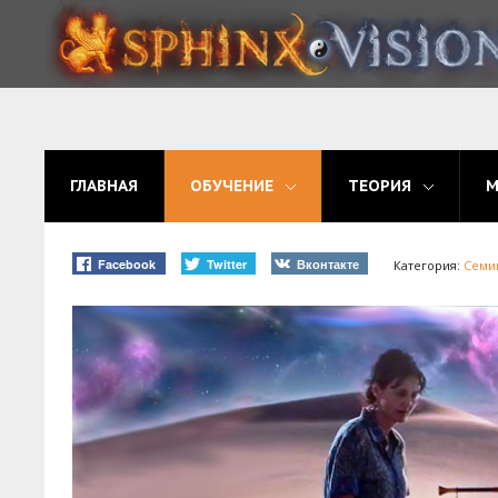
ГЛАВНАЯ
ОБУЧЕНИЕ
ГЛАВНАЯ
ОБУЧЕНИЕ
ТЕОРИЯ
ТЕОРИЯ
МЫ
Facebook
Twitter
Вконтакте
Категория:
Семи
ФОРУМ
БЛОГ
ПОДАТЬ ЗАЯВКУ