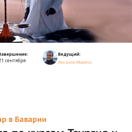
Завершение:
Ведущий:
21 сентября
Лео (Leon Altanero)
р в Баварии