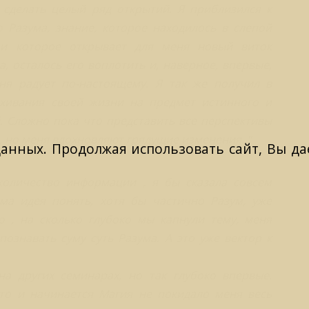
сделать целый ряд открытий. Я приблизился к
 Разума, знание, которое находилось в слепой
и которое открывает для меня новый виток
, осталось его воплотить и, наверное, впервые,
ня радует по-настоящему. Я так же получил в
хивания своей жизни на предмет истинного и
. Сложно пока что представить все перспективы
 но меня вдохновляют грядущие изменения. "
данных. Продолжая использовать сайт, Вы даё
количество информации , я бы сказала совсем
ама идея понять, хотя бы частично Разум, уже
 , на сколько глубоко мы капнули тему, меня
познавать суму суть Разума. А это уже вектор к
а других семинарах, но так глубоко впервые.
то и начинается Магия не покидало меня весь