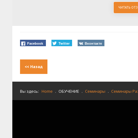
ЧИТАТЬ ОТ
Facebook
Twitter
Вконтакте
<<
Назад
Вы здесь:
Home
.
ОБУЧЕНИЕ
.
Семинары
.
Семинары Р