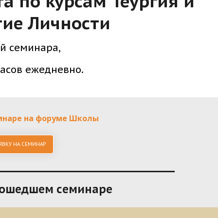
а по курсам Теургия и
тие Личности
ей семинара,
часов ежедневно.
инаре на форуме Школы
ЯВКУ НА СЕМИНАР
рошедшем семинаре