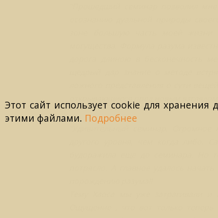
"Прошедший семинар позволил мне 
осознанию дуальной природы своего
зоне большую часть моей жизни 
могущества. Формула разума известна
дорога длиною в бесконечность ме
щедрый дар знание о методе встря
ложного представления о сути вещей
открывающиеся пред новым взглядом,
Этот сайт использует cookie для хранения 
этими файлами.
Подробнее
"Удивительный семинар. Огромное 
другого уровня, чем когда либо. С
будоражила еще до семинара. Но то
потрясло. А главное удалось начать 
порождению разума!!
Тему Хаоса мы уже затрагивали и н
Ощущение , что вот только теперь 