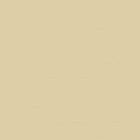
еще находящиеся в процессе
подтверждения портреты выложены
в соответствующих разделах форума
и мы рекомендуем их внимательно
изучить."
"Я наконец-то понял, вернее, встроил
куда-то вглубь себя, что мысль
первична: становлюсь ли я
нереальным, призываю ли я Силу,
работаю ли с Координатами — всё
начинается с мысли, Смысла и им же
определяется. Я и раньше вроде бы
понимал это (скорее просто
запомнил), но сейчас осознал, что
критерии выполнения, получить
которые для меня всегда очень
значимо, вторичны по сравнению с