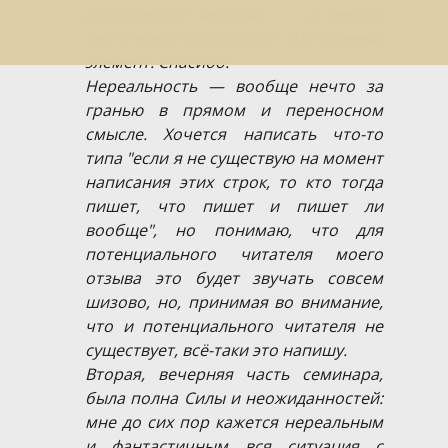
работающей мыслью, — а иногда
они и вовсе отсутствуют. Это важный
элемент. Спасибо!
Нереальность — вообще нечто за
гранью в прямом и переносном
смысле. Хочется написать что-то
типа "если я не существую на момент
написания этих строк, то кто тогда
пишет, что пишет и пишет ли
вообще", но понимаю, что для
потенциального читателя моего
отзыва это будет звучать совсем
шизово, но, принимая во внимание,
что и потенциального читателя не
существует, всё-таки это напишу.
Вторая, вечерняя часть семинара,
была полна Силы и неожиданностей:
мне до сих пор кажется нереальным
и фантастичным вся ситуация с