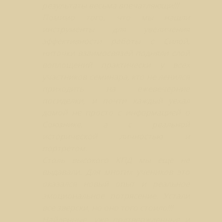
результаты весьма впечатляющи!!!
Помимо того, что мы нашли
инструменты для увеличения
эффективности работы с Силой,
ниточки взаимосвязей подняли слой
воплощений практически у всех
участников семинара, кто не ленился
приходить на ежевечерние
посиделки, и почти каждый уехал
домой не просто с информацией о
Союзнике, а с реальной
исторической личностью и
портретом.
Столь высокого КПД мы еще не
выдавали. Для многих учеников это
оказался новый опыт и реальное
эмоциональное потрясение. Устали
все зверски, но оно того стоило!!!
Найденные, уже подтвержденные и