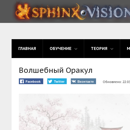
ГЛАВНАЯ
ОБУЧЕНИЕ
ГЛАВНАЯ
ОБУЧЕНИЕ
ТЕОРИЯ
ТЕОРИЯ
МЫ
Волшебный Оракул
ФОРУМ
Facebook
Twitter
Вконтакте
Обновлено: 22.03
БЛОГ
ПОДАТЬ ЗАЯВКУ