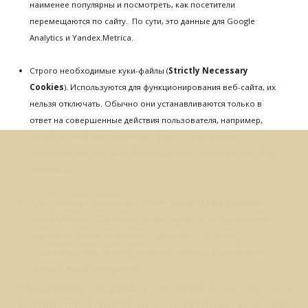
наименее популярны и посмотреть, как посетители
перемещаются по сайту. По сути, это данные для Google
Analytics и Yandex.Metrica.
Строго необходимые куки-файлы (
Strictly Necessary
Cookies
). Используются для функционирования веб-сайта, их
нельзя отключать. Обычно они устанавливаются только в
ответ на совершенные действия пользователя, например,
вход в систему или заполнение форм. Это данные о
пользователях, которые не передаются в сторонние системы
аналитики.
Куки-файлы для социальных сетей (
Social Media Cookies
)
устанавливают социальные медиа-сервисы, чтобы вы могли
поделиться своим контентом с друзьями. Они могут
отслеживать ваш браузер на других сайтах и формировать
профиль ваших интересов.
Пожалуйста, обратите внимание на то, что
третьи лица (например, рекламные сети или