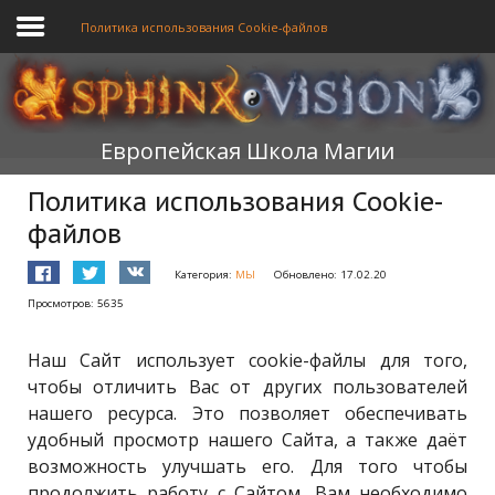
Политика использования Cookie-файлов
ГЛАВНАЯ
Европейская Школа Магии
ОБУЧЕНИЕ
Политика использования Cookie-
ТЕОРИЯ
файлов
МЫ
Категория:
МЫ
Обновлено: 17.02.20
ФОРУМ
Просмотров: 5635
БЛОГ
Наш Сайт использует cookie-файлы для того,
чтобы отличить Вас от других пользователей
ПОДАТЬ ЗАЯВКУ
нашего ресурса. Это позволяет обеспечивать
удобный просмотр нашего Сайта, а также даёт
возможность улучшать его. Для того чтобы
продолжить работу с Сайтом, Вам необходимо