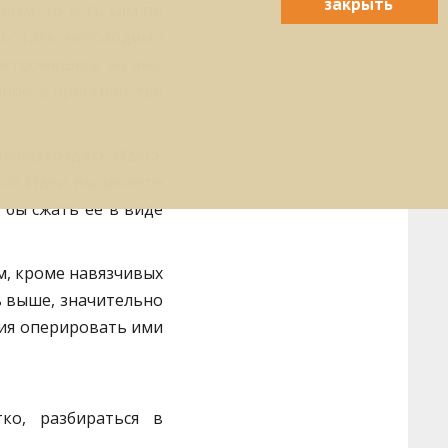
закрыть
ным, то есть сам по
аботать, необходимо
астроившись на неё,
ире, в пространстве
 чтобы создать Идею,
этой Идеи вы можете
 бы сжать её в виде
м, кроме навязчивых
ь выше, значительно
ния оперировать ими
ко, разбираться в