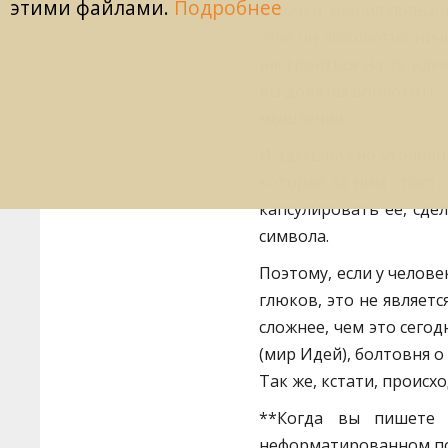
этими файлами.
Подробнее
С точки зрения пользо
себе он абсолютно нич
настроиться на ту иде
вы должны воплотить, 
мышления.
И здесь важно уточнени
которая за ним стоит
капсулировать её, сде
символа.
Поэтому, если у челов
глюков, это не являет
сложнее, чем это сего
(мир Идей), болтовня о 
Так же, кстати, происхо
**Когда вы пишете в
неформатированном пот