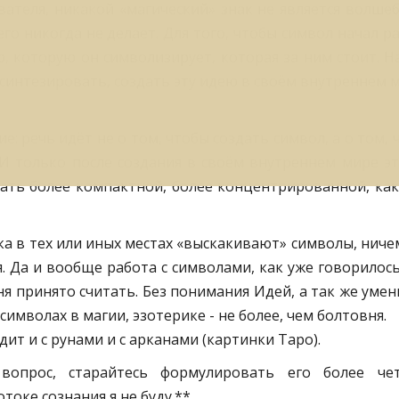
вателя, никакой «магический» знак не является волшеб
его никогда не делает. Для того, чтобы символ начал р
ю, которую он символизирует, которая за ним стоит. Н
синтезировать, создать эту идею в своём внутреннем м
е: речь идёт не о том, чтобы создать символ, а о том,
. И только после создания в своём внутреннем мире 
лать более компактной, более концентрированной, как
ека в тех или иных местах «выскакивают» символы, ниче
ся. Да и вообще работа с символами, как уже говорилос
дня принято считать. Без понимания Идей, а так же уме
символах в магии, эзотерике - не более, чем болтовня.
дит и с рунами и с арканами (картинки Таро).
опрос, старайтесь формулировать его более чет
оке сознания я не буду.**