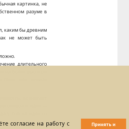
бычная картинка, не
обственном разуме в
л, каким бы древним
нак не может быть
сложно.
ечение длительного
им на более высоком
ностями или иными
ачимость, возникает
сам символ и идея —
да у той же идеи со
те согласие на работу с
Принять и