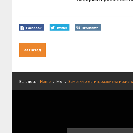
Facebook
Twitter
Вконтакте
<<
Назад
Вы здесь:
Home
.
МЫ
.
Заметки о магии, развитии и жизн