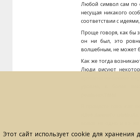
Любой символ сам по с
несущая никакого особ
соответствии с идеями
Проще говоря, как бы 
он ни был, это ровн
волшебным, не может б
Как же тогда возникаю
Люди рисуют некотору
времени начинают вери
уровне, в более вы
реальностями.
В процессе того, как 
идея данного символа,
вовсе не одно и то же
временем меняются си
Этот сайт использует cookie для хранения 