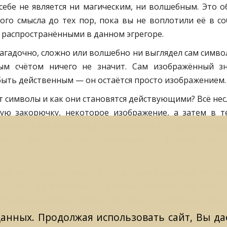
ебе не является ни магическим, ни волшебным. Это о
ого смысла до тех пор, пока вы не воплотили её в с
, распространёнными в данном эгрегоре.
загадочно, сложно или волшебно ни выглядел сам симво
ым счётом ничего не значит. Сам изображённый з
ыть действенным — он остаётся просто изображением.
т символы и как они становятся действующими? Всё не
ю закорючку, некоторое изображение, а затем в т
ть, что эта закорючка связана с чем-то, существующ
соких мирах, обычно связанными с Богами, сущ
люди используют символ и продолжают верить в его зн
 вернее, идея стоящая за данным симолом. При этом 
. Подчас изменяются идеи для того же символа, а иног
мволы.
данных. Продолжая использовать сайт, Вы даё