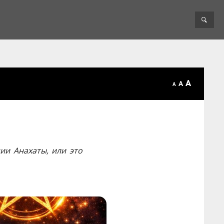
A
A
A
ии Анахаты, или это