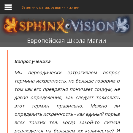
Заметки о магии, развитии и жизни
ГЛАВНАЯ
Европейская Школа Магии
ОБУЧЕНИЕ
ТЕОРИЯ
Вопрос ученика
МЫ
Мы переодически затрагиваем вопрос
термина искренность, но больше говорим о
ФОРУМ
том как его превратно понимает социум, не
БЛОГ
давая определения, как следует толковать
этот термин правильно. Можно ли
ПОДАТЬ ЗАЯВКУ
определить искренность - как единый порыв
всех тонких тел, когда какой-то сигнал
реализуется на большем их количестве? И