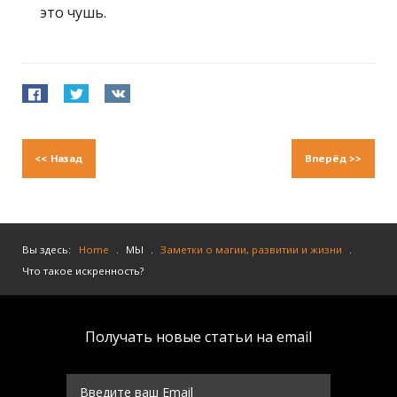
это чушь.
<<
Назад
Вперёд
>>
Вы здесь:
Home
.
МЫ
.
Заметки о магии, развитии и жизни
.
Что такое искренность?
Получать новые статьи на email