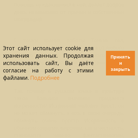
помощь нуждающимся в ней, делает доброе
дело, независимо от причин и собственных
мотиваций.
С точки зрения работы Тонких тел,
искренность ничем не отличается от любого
Этот сайт использует cookie для
другого действия, осуществляемого нашим
хранения данных. Продолжая
Принять
Я с помощью заранее записанных баз
использовать сайт, Вы даёте
и
закрыть
данных, называемых сознание.
согласие на работу с этими
файлами.
Подробнее
Так почему в русском языке и культуре
такое большое значение придается
искренности? Искренний человек прост, он
не может обмануть, а его, в свою очередь,
обмануть очень просто. Искренность в
обычном социуме, впрочем, как и честность,
становится чем-то фантастическим,