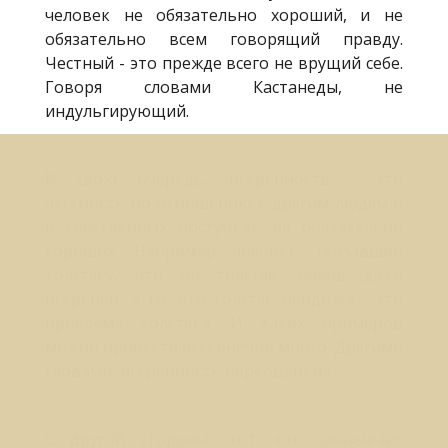
человек не обязательно хороший, и не
обязательно всем говорящий правду.
Честный - это прежде всего не врущий себе.
Говоря словами Кастанеды, не
индульгирующий.
В свою очередь, искренность - это
честность по отношению к другим людям и
в собственных поступках, не обязательно
хороших. Например человек, сказавший
толстяку, что он толстяк, очень даже
искренен, а то, что толстяк обидится - это
проблема толстяка. И таких примеров
можно привести бесконечно много. Другими
словами, искренность переоценена.
С другой стороны, тот, кто оказывает