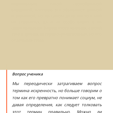
нереальным, такой своеобразной
вершиной, которую все объявляют ценной
и значимой, но на самом деле никто к ней
не стремится, да и не особо верит в её
существование. Корни этого явления, с моей
точки зрения, историко-религиозные, но это
отдельная тема.
Вопрос ученика
Мы переодически затрагиваем вопрос
термина искренность, но больше говорим о
том как его превратно понимает социум, не
давая определения, как следует толковать
этот термин правильно. Можно ли