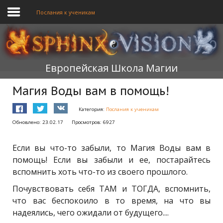
Послания к ученикам
ГЛАВНАЯ
Европейская Школа Магии
ОБУЧЕНИЕ
Магия Воды вам в помощь!
ТЕОРИЯ
Категория:
Послания к ученикам
МЫ
Обновлено: 23.02.17
Просмотров: 6927
ФОРУМ
Если вы что-то забыли, то Магия Воды вам в
БЛОГ
помощь! Если вы забыли и ее, постарайтесь
вспомнить хоть что-то из своего прошлого.
ПОДАТЬ ЗАЯВКУ
Почувствовать себя ТАМ и ТОГДА, вспомнить,
что вас беспокоило в то время, на что вы
надеялись, чего ожидали от будущего....