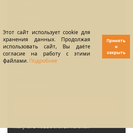
ГЛАВНАЯ
ОБУЧЕНИЕ
ТЕОРИЯ
Этот сайт использует cookie для
хранения данных. Продолжая
Принять
МЫ
использовать сайт, Вы даёте
и
закрыть
согласие на работу с этими
ФОРУМ
файлами.
Подробнее
БЛОГ
ПОДАТЬ ЗАЯВКУ
ПОДАТЬ ЗАЯВКУ НА ОБУЧЕНИЕ
Получать новые статьи на email