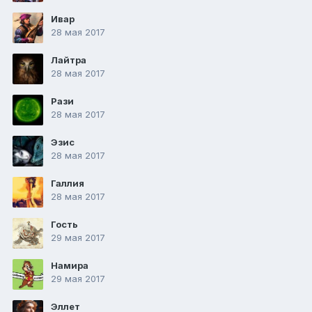
Ивар
28 мая 2017
Лайтра
28 мая 2017
Рази
28 мая 2017
Эзис
28 мая 2017
Галлия
28 мая 2017
Гость
29 мая 2017
Намира
29 мая 2017
Эллет