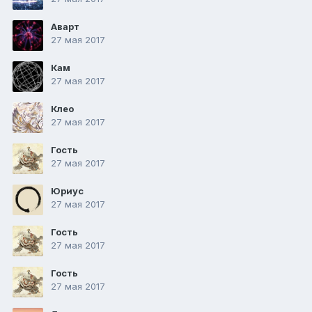
Аварт
27 мая 2017
Кам
27 мая 2017
Клео
27 мая 2017
Гость
27 мая 2017
Юриус
27 мая 2017
Гость
27 мая 2017
Гость
27 мая 2017