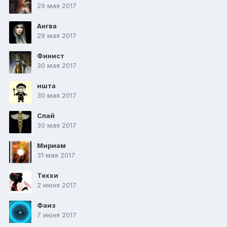
29 мая 2017
Ангва
29 мая 2017
Финист
30 мая 2017
ишта
30 мая 2017
Слай
30 мая 2017
Мириам
31 мая 2017
Теххи
2 июня 2017
Фаиз
7 июня 2017