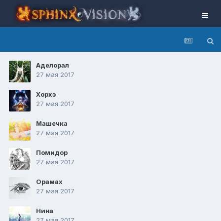
Аделорал
27 мая 2017
Хорхэ
27 мая 2017
Машечка
27 мая 2017
Помидор
27 мая 2017
Орамах
27 мая 2017
Нина
27 мая 2017